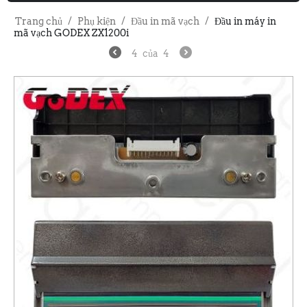
Trang chủ
/
Phụ kiện
/
Đầu in mã vạch
/
Đầu in máy in
mã vạch GODEX ZX1200i
4
của
4