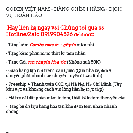
GODEX VIỆT NAM - HÀNG CHÍNH HÃNG - DỊCH
VỤ HOÀN HẢO
Hãy liên hệ ngay với Chúng tôi qua số
Hotline/Zalo 0919904826 để được:
- Tặng kèm
Combo mực in + giấy in
miễn phí
- Tặng kèm phần mềm thiết kế tem nhãn
- Tặng Gói
vận chuyển Hỏa tốc
(Không quá 50K)
- Giao hàng tận nơi trên Toàn Quốc (Qua nhà xe, đơn vị
chuyển phát nhanh, xe chuyên tuyến đi các tỉnh)
- Freeship + Thanh toán COD tại Hà Nội, Hồ Chí Minh (Tùy
khu vực và khoảng cách vui lòng liên hệ trực tiếp)
- Hỗ trợ cài đặt phần mềm in tem, thiết kế in tem theo yêu cầu,
- Đồng bộ dữ liệu hàng hóa tồn kho để in tem nhãn nhanh
chóng.