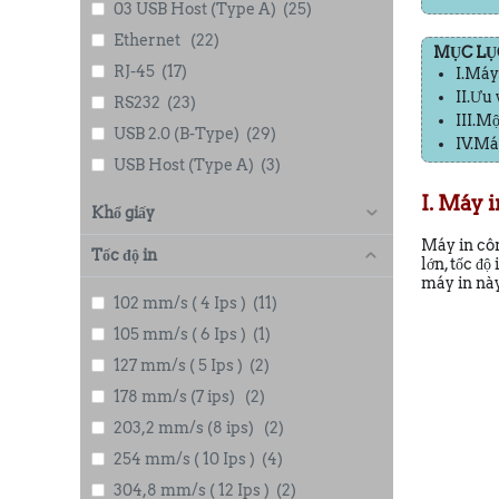
03 USB Host (Type A)
(25)
Ethernet
(22)
MỤC LỤC:
RJ-45
(17)
I.Máy
II.Ưu
RS232
(23)
III.M
USB 2.0 (B-Type)
(29)
IV.Má
USB Host (Type A)
(3)
I. Máy 
Khổ giấy
Máy in côn
Tốc độ in
lớn, tốc độ
máy in này
102 mm/s ( 4 Ips )
(11)
105 mm/s ( 6 Ips )
(1)
127 mm/s ( 5 Ips )
(2)
178 mm/s (7 ips)
(2)
203,2 mm/s (8 ips)
(2)
254 mm/s ( 10 Ips )
(4)
304,8 mm/s ( 12 Ips )
(2)