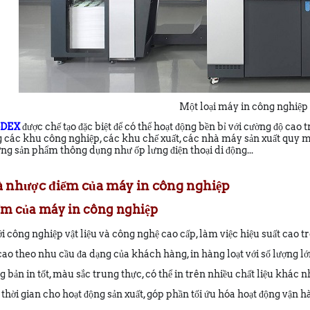
Một loại máy in công nghiệp
oDEX
được chế tạo đặc biệt để có thể hoạt động bền bỉ với cường độ ca
 các khu công nghiệp, các khu chế xuất, các nhà máy sản xuất quy mô 
ng sản phẩm thông dụng như ốp lưng điện thoại di động...
và nhược điểm của máy in công nghiệp
iểm của máy in công nghiệp
ới công nghiệp vật liệu và công nghệ cao cấp, làm việc hiệu suất cao t
ộ cao theo nhu cầu đa dạng của khách hàng, in hàng loạt với số lượng 
ng bản in tốt, màu sắc trung thực, có thể in trên nhiều chất liệu khác 
m thời gian cho hoạt động sản xuất, góp phần tối ứu hóa hoạt động vận