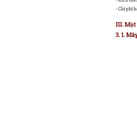
- Kích thư
- Chi phí 
III. Mộ
3. 1. M