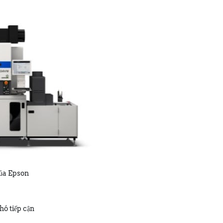
của Epson
hó tiếp cận