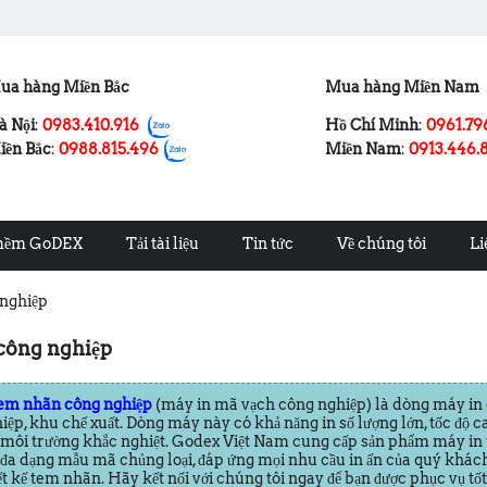
ua hàng Miền Bắc
Mua hàng Miền Nam
à Nội
:
0983.410.916
Hồ Chí Minh
:
0961.79
iền Bắc
:
0988.815.496
Miền Nam
:
0913.446.
mềm GoDEX
Tải tài liệu
Tin tức
Về chúng tôi
Li
 nghiệp
công nghiệp
tem nhãn công nghiệp
(
máy in mã vạch công nghiệp)
là dòng máy in
ệp, khu chế xuất. Dòng máy này có khả năng in số lượng lớn, tốc độ ca
 môi trường khắc nghiệt. Godex Việt Nam cung cấp sản phẩm máy in 
i đa dạng mẫu mã chủng loại, đáp ứng mọi nhu cầu in ấn của quý khách.
t kế tem nhãn. Hãy kết nối với chúng tôi ngay để bạn được phục vụ tốt