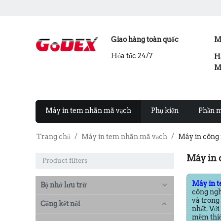
Giao hàng toàn quốc
M
Hỏa tốc 24/7
H
M
Máy in tem nhãn mã vạch
Phụ kiện
Phần 
Trang chủ
/
Máy in tem nhãn mã vạch
/
Máy in công
Máy in 
Product filters
Máy in 
Bộ nhớ lưu trữ
công nghi
và trong
Cổng kết nối
nhất. Vớ
mềm thiế