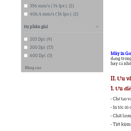
356 mm/s ( 14 Ips )
(2)
406,4 mm/s ( 16 Ips )
(2)
Độ phân giải
203 Dpi
(9)
300 Dpi
(17)
Máy in G
600 Dpi
(3)
dụng trong
hay cả nhữ
Nâng cao
II. Ưu 
1. Ưu đ
- Chế tạo v
- In tốc đ
- Chất lượ
- Tiết kiệ