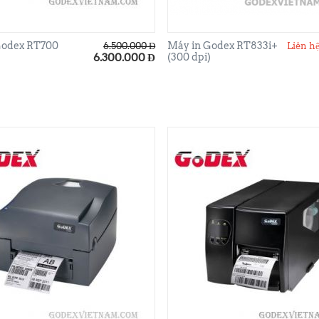
Godex RT700
Máy in Godex RT833i+
6.500.000
Đ
Liên hệ
6.300.000
Đ
(300 dpi)