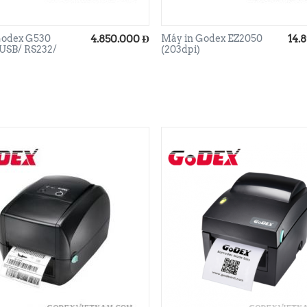
Godex G530
4.850.000
Đ
Máy in Godex EZ2050
14.
 USB/ RS232/
(203dpi)