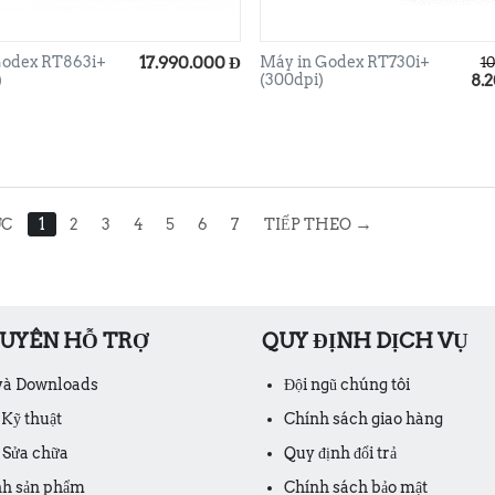
Godex RT863i+
17.990.000
Đ
Máy in Godex RT730i+
10
)
(300dpi)
8.
→
ỚC
1
2
3
4
5
6
7
TIẾP THEO
GUYÊN HỖ TRỢ
QUY ĐỊNH DỊCH VỤ
 và Downloads
Đội ngũ chúng tôi
 Kỹ thuật
Chính sách giao hàng
 Sửa chữa
Quy định đổi trả
nh sản phẩm
Chính sách bảo mật