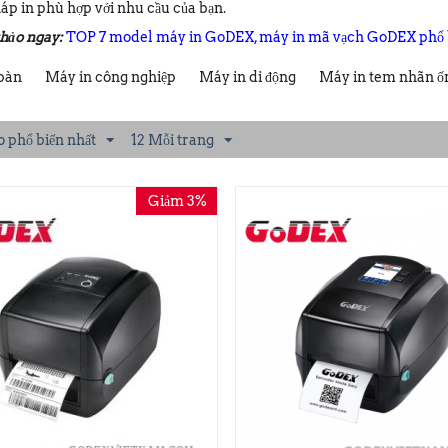
p in phù hợp với nhu cầu của bạn.
hảo ngay:
TOP 7 model máy in GoDEX, máy in mã vạch GoDEX phổ b
 bàn
Máy in công nghiệp
Máy in di động
Máy in tem nhãn ố
o phổ biến nhất
12 Mỗi trang
Giảm 3%