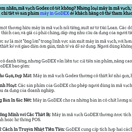
em nhãn, mã vạch Godex có tốt không? Những loại máy in mã vạch, 
u chi tiết về sản phẩm
máy in GoDEX
để khách hàng có thể tham khảo
một thương hiệu máy in mã vạch nổi tiếng, xuất xứ từ Đài Loan. Các 
g thích cao, và giá cả phải chăng, đáp ứng nhu cầu đa dạng của người t
 sự là một "ông lớn" trong lĩnh vực sản xuất máy in mã vạch, với hơ
thiết kế với giao diện đơn giản, tinh tế và dễ sử dụng. Người dùng khôn
có danh tiếng, nhưng GoDEX vẫn liên tục cải tiến sản phẩm, nâng cao h
GoDEX bao gồm:
Nhỏ Gọn, Đẹp Mắt:
Máy in mã vạch Godex thường có thiết kế nhỏ gọn, h
inh Hoạt:
Các sản phẩm của GoDEX cho phép người dùng in mã vạch m
u đa dạng của doanh nghiệp.
 Bản In Sắc Nét:
Máy in GoDEX cho ra những bản in có chất lượng sắc 
ông Minh với Các Thiết Bị:
Máy in mã vạch GoDEX thường được tích hợ
nh hoặc hệ thống POS.
2 Cách In Truyền Nhiệt Tiên Tiến:
GoDEX cung cấp tích hợp hai cách 