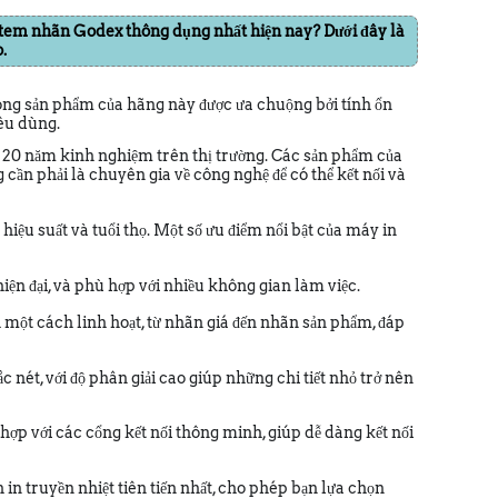
tem nhãn Godex thông dụng nhất hiện nay? Dưới đây là
.
dòng sản phẩm của hãng này được ưa chuộng bởi tính ổn
iêu dùng.
n 20 năm kinh nghiệm trên thị trường. Các sản phẩm của
g cần phải là chuyên gia về công nghệ để có thể kết nối và
iệu suất và tuổi thọ. Một số ưu điểm nổi bật của máy in
iện đại, và phù hợp với nhiều không gian làm việc.
ột cách linh hoạt, từ nhãn giá đến nhãn sản phẩm, đáp
nét, với độ phân giải cao giúp những chi tiết nhỏ trở nên
p với các cổng kết nối thông minh, giúp dễ dàng kết nối
in truyền nhiệt tiên tiến nhất, cho phép bạn lựa chọn