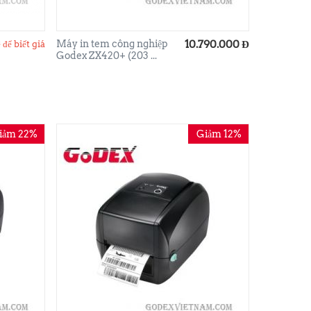
Máy in tem công nghiệp
10.790.000
Đ
 để biết giá
Godex ZX420+ (203 ...
iảm 22%
Giảm 12%