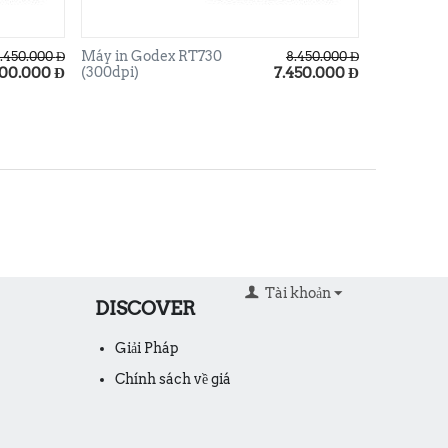
Máy in Godex RT730
.450.000
Đ
8.450.000
Đ
200.000
Đ
(300dpi)
7.450.000
Đ
Tài khoản
DISCOVER
Giải Pháp
Chính sách về giá