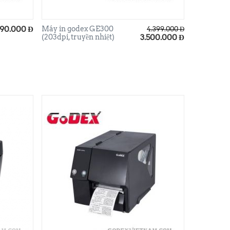
890.000
Đ
Máy in godex GE300
4.399.000
Đ
(203dpi, truyền nhiệt)
3.500.000
Đ