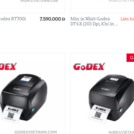
Godex RT700i
7.590.000
Đ
Máy in Nhiệt Godex
Liên hệ
DT4X (203 Dpi, Khổ in ...
G