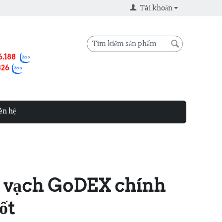
Tài khoản
6.188
826
ên hệ
 vạch GoDEX chính
tốt