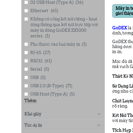
03 USB Host (Type A)
(36)
Máy in t
Ethernet
(61)
giới thiệ
Không có cổng kết nối riêng – hoạt
động thông qua kết nối trực tiếp với
GoDEX
là 
máy in dòng GoDEX ZX1000
định, tươn
series.
(1)
GoDEX thực
Phụ thuộc vào loại máy in
(1)
hãng được 
in ấn.
RJ-45
(27)
RS232
(61)
Mặc dù đã 
mã vạch 
Serial
(5)
Thiết Kế 
USB
(5)
USB 2.0 (B-Type)
(71)
Sử Dụng L
ứng nhu cầ
USB Host (Type A)
(5)
Thêm
Chất Lượng
rõ ràng.
Khổ giấy
Kết Nối Th
với máy tí
Tốc độ in
Tích Hợp 