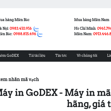
ua hàng Miền Bắc
Mua hàng Miền Nam
à Nội
:
0983.410.916
Hồ Chí Minh
:
0961.79
iền Bắc
:
0988.815.496
Miền Nam
:
0913.446.
mềm GoDEX
Tải tài liệu
Tin tức
Về chúng tôi
Li
tem nhãn mã vạch
áy in GoDEX - Máy in mã
hãng, giá 