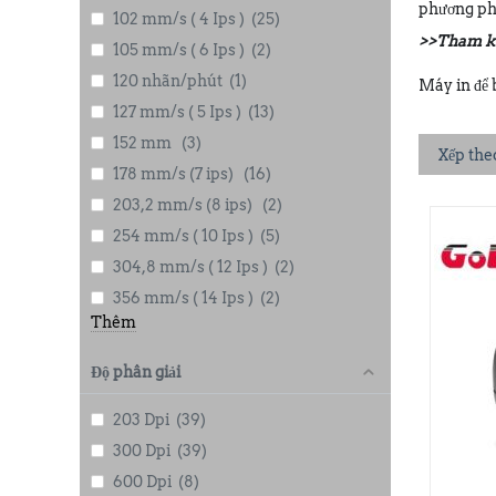
phương phá
102 mm/s ( 4 Ips )
(25)
>>Tham k
105 mm/s ( 6 Ips )
(2)
120 nhãn/phút
(1)
Máy in để
127 mm/s ( 5 Ips )
(13)
152 mm
(3)
Xếp the
178 mm/s (7 ips)
(16)
203,2 mm/s (8 ips)
(2)
254 mm/s ( 10 Ips )
(5)
304,8 mm/s ( 12 Ips )
(2)
356 mm/s ( 14 Ips )
(2)
Thêm
Độ phân giải
203 Dpi
(39)
300 Dpi
(39)
600 Dpi
(8)