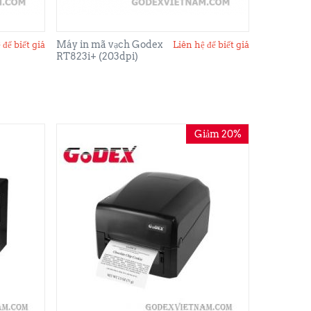
Máy in mã vạch Godex
 để biết giá
Liên hệ để biết giá
RT823i+ (203dpi)
Giảm 20%