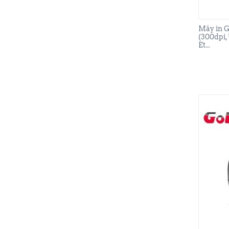
Máy in 
(300dpi,
Et...