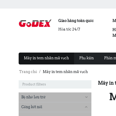
Giao hàng toàn quốc
M
Hỏa tốc 24/7
H
M
Máy in tem nhãn mã vạch
Phụ kiện
Phần 
Trang chủ
/
Máy in tem nhãn mã vạch
Máy in 
Product filters
M
Bộ nhớ lưu trữ
Cổng kết nối