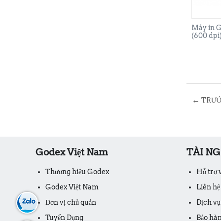
Máy in 
(600 dpi
←
TRƯ
Godex Việt Nam
TÀI N
Thương hiệu Godex
Hỗ trợ
Godex Việt Nam
Liên hệ
Đơn vị chủ quản
Dịch vụ
Tuyển Dụng
Bảo hà