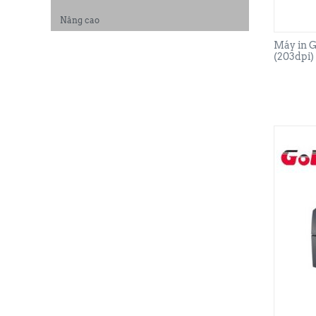
Nâng cao
Máy in 
(203dpi)