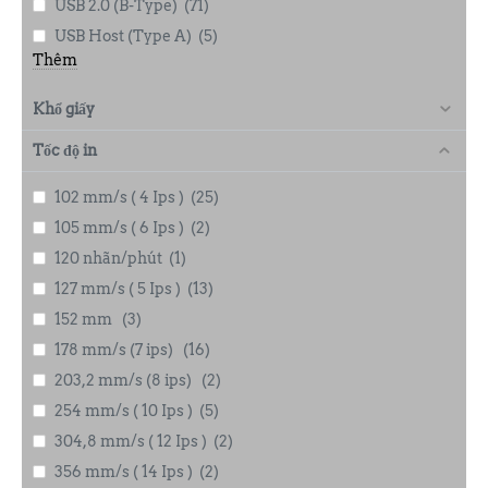
USB 2.0 (B-Type)
(71)
USB Host (Type A)
(5)
Thêm
Khổ giấy
Tốc độ in
102 mm/s ( 4 Ips )
(25)
105 mm/s ( 6 Ips )
(2)
120 nhãn/phút
(1)
127 mm/s ( 5 Ips )
(13)
152 mm
(3)
178 mm/s (7 ips)
(16)
203,2 mm/s (8 ips)
(2)
254 mm/s ( 10 Ips )
(5)
304,8 mm/s ( 12 Ips )
(2)
356 mm/s ( 14 Ips )
(2)