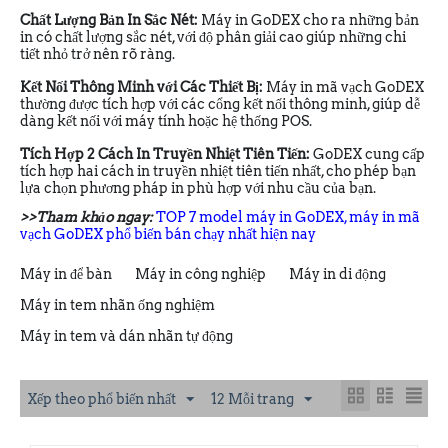
Chất Lượng Bản In Sắc Nét:
Máy in GoDEX cho ra những bản
in có chất lượng sắc nét, với độ phân giải cao giúp những chi
tiết nhỏ trở nên rõ ràng.
Kết Nối Thông Minh với Các Thiết Bị:
Máy in mã vạch GoDEX
thường được tích hợp với các cổng kết nối thông minh, giúp dễ
dàng kết nối với máy tính hoặc hệ thống POS.
Tích Hợp 2 Cách In Truyền Nhiệt Tiên Tiến:
GoDEX cung cấp
tích hợp hai cách in truyền nhiệt tiên tiến nhất, cho phép bạn
lựa chọn phương pháp in phù hợp với nhu cầu của bạn.
>>Tham khảo ngay:
TOP 7 model máy in GoDEX, máy in mã
vạch GoDEX phổ biến bán chạy nhất hiện nay
Máy in để bàn
Máy in công nghiệp
Máy in di động
Máy in tem nhãn ống nghiệm
Máy in tem và dán nhãn tự động
Xếp theo phổ biến nhất
12 Mỗi trang