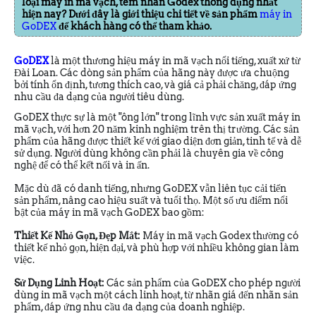
loại máy in mã vạch, tem nhãn Godex thông dụng nhất
hiện nay? Dưới đây là giới thiệu chi tiết về sản phẩm
máy in
GoDEX
để khách hàng có thể tham khảo.
GoDEX
là một thương hiệu máy in mã vạch nổi tiếng, xuất xứ từ
Đài Loan. Các dòng sản phẩm của hãng này được ưa chuộng
bởi tính ổn định, tương thích cao, và giá cả phải chăng, đáp ứng
nhu cầu đa dạng của người tiêu dùng.
GoDEX thực sự là một "ông lớn" trong lĩnh vực sản xuất máy in
mã vạch, với hơn 20 năm kinh nghiệm trên thị trường. Các sản
phẩm của hãng được thiết kế với giao diện đơn giản, tinh tế và dễ
sử dụng. Người dùng không cần phải là chuyên gia về công
nghệ để có thể kết nối và in ấn.
Mặc dù đã có danh tiếng, nhưng GoDEX vẫn liên tục cải tiến
sản phẩm, nâng cao hiệu suất và tuổi thọ. Một số ưu điểm nổi
bật của máy in mã vạch GoDEX bao gồm:
Thiết Kế Nhỏ Gọn, Đẹp Mắt:
Máy in mã vạch Godex thường có
thiết kế nhỏ gọn, hiện đại, và phù hợp với nhiều không gian làm
việc.
Sử Dụng Linh Hoạt:
Các sản phẩm của GoDEX cho phép người
dùng in mã vạch một cách linh hoạt, từ nhãn giá đến nhãn sản
phẩm, đáp ứng nhu cầu đa dạng của doanh nghiệp.