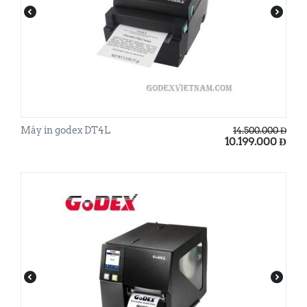
Máy in godex DT4L
14.500.000
Đ
10.199.000
Đ