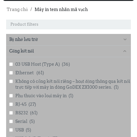
Trang chủ
/
Máy in tem nhãn mã vạch
Product filters
Bộ nhớ lưu trữ
Cổng kết nối
03 USB Host (Type A)
(36)
Ethernet
(61)
Không có cổng kết nối riêng – hoạt động thông qua kết nối
trực tiếp với máy in dòng GoDEX ZX1000 series.
(1)
Phụ thuộc vào loại máy in
(1)
RJ-45
(27)
RS232
(61)
Serial
(5)
USB
(5)