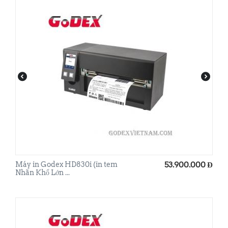
Máy in Godex HD830i (in tem
53.900.000
Đ
Nhãn Khổ Lớn ...