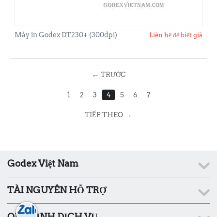
Máy in Godex DT230+ (300dpi)
Liên hệ để biết giá
←
TRƯỚC
1
2
3
4
5
6
7
→
TIẾP THEO
Godex Việt Nam
TÀI NGUYÊN HỖ TRỢ
QUY ĐỊNH DỊCH VỤ