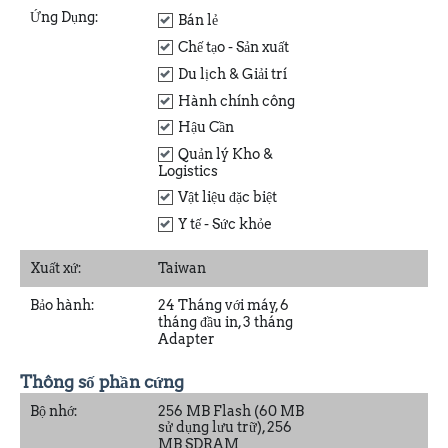
Ứng Dụng:
Bán lẻ
Chế tạo - Sản xuất
Du lịch & Giải trí
Hành chính công
Hậu Cần
Quản lý Kho &
Logistics
Vật liệu đặc biệt
Y tế - Sức khỏe
Xuất xứ:
Taiwan
Bảo hành:
24 Tháng với máy, 6
tháng đầu in, 3 tháng
Adapter
Thông số phần cứng
Bộ nhớ:
256 MB Flash (60 MB
sử dụng lưu trữ), 256
MB SDRAM