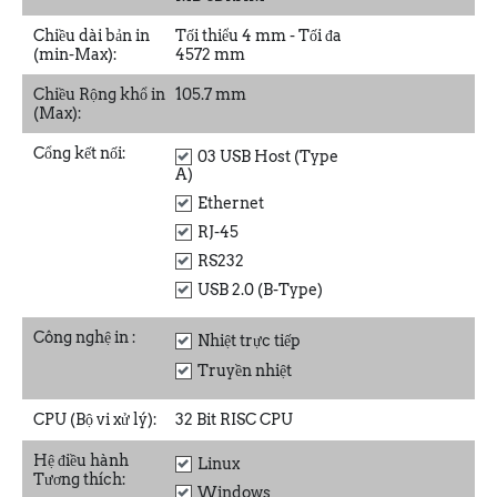
Chiều dài bản in
Tối thiểu 4 mm - Tối đa
(min-Max):
4572 mm
Chiều Rộng khổ in
105.7 mm
(Max):
Cổng kết nối:
03 USB Host (Type
A)
Ethernet
RJ-45
RS232
USB 2.0 (B-Type)
Công nghệ in
:
Nhiệt trực tiếp
Truyền nhiệt
CPU (Bộ vi xử lý):
32 Bit RISC CPU
Hệ điều hành
Linux
Tương thích:
Windows