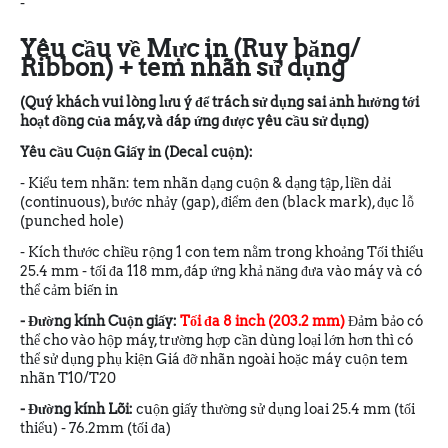
-
Yêu cầu về Mực in (Ruy băng/
Ribbon) + tem nhãn sử dụng
(Quý khách vui lòng lưu ý để trách sử dụng sai ảnh hưởng tới
hoạt đồng của máy, và đáp ứng được yêu cầu sử dụng)
Yêu cầu Cuộn Giấy in (Decal cuộn):
- Kiểu tem nhãn: tem nhãn dạng cuộn & dạng tập, liền dải
(continuous), bước nhảy (gap), điểm đen (black mark), đục lỗ
(punched hole)
- Kích thước chiều rộng 1 con tem nằm trong khoảng Tối thiểu
25.4 mm - tối đa 118 mm, đáp ứng khả năng đưa vào máy và có
thể cảm biến in
- Đường kính Cuộn giấy:
Tối đa 8 inch (203.2 mm)
Đảm bảo có
thể cho vào hộp máy, trường hợp cần dùng loại lớn hơn thì có
thể sử dụng phụ kiện Giá đỡ nhãn ngoài hoặc máy cuộn tem
nhãn T10/T20
- Đường kính Lõi:
cuộn giấy thường sử dụng loai 25.4 mm (tối
thiểu) - 76.2mm (tối đa)