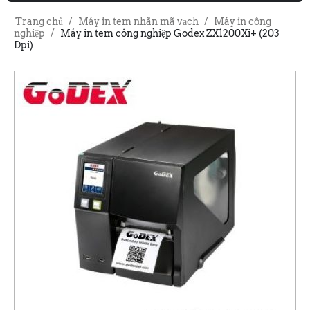
Trang chủ
/
Máy in tem nhãn mã vạch
/
Máy in công
nghiệp
/
Máy in tem công nghiệp Godex ZX1200Xi+ (203
Dpi)