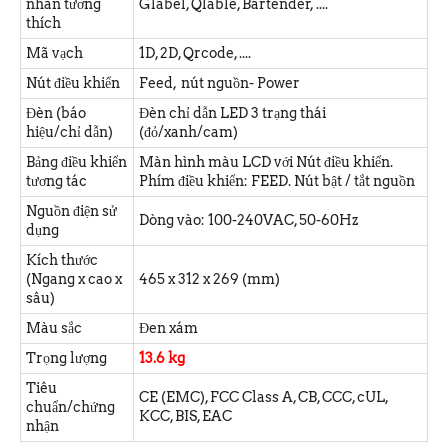
nhãn tương
Glabel, Qlable, Bartender, ....
thích
Mã vạch
1D, 2D, Qrcode, ....
Nút điều khiển
Feed, nút nguồn- Power
Đèn (báo
Đèn chỉ dẫn LED 3 trạng thái
hiệu/chỉ dẫn)
(đỏ/xanh/cam)
Bảng điều khiển
Màn hình màu LCD với Nút điều khiển.
tương tác
Phím điều khiển: FEED. Nút bật / tắt nguồn
Nguồn điện sử
Dòng vào: 100-240VAC, 50-60Hz
dụng
Kích thước
(Ngang x cao x
465 x 312 x 269 (mm)
sâu)
Màu sắc
Đen xám
Trọng lượng
13.6 kg
Tiêu
CE (EMC), FCC Class A, CB, CCC, cUL,
chuẩn/chứng
KCC, BIS, EAC
nhận