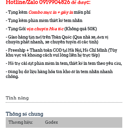
Hotline/Zalo 0919904826 để được:
- Tặng kèm
Combo mực in + giấy in
miễn phí
- Tặng kèm phần mềm thiết kế tem nhãn
- Tặng Gói
vận chuyển Hỏa tốc
(Không quá 50K)
- Giao hàng tận nơi trên Toàn Quốc (Qua nhà xe, đơn vị
chuyển phát nhanh, xe chuyên tuyến đi các tỉnh)
- Freeship + Thanh toán COD tại Hà Nội, Hồ Chí Minh (Tùy
khu vực và khoảng cách vui lòng liên hệ trực tiếp)
- Hỗ trợ cài đặt phần mềm in tem, thiết kế in tem theo yêu cầu,
- Đồng bộ dữ liệu hàng hóa tồn kho để in tem nhãn nhanh
chóng.
Tính năng
Thông số chung
Thương hiệu:
Godex