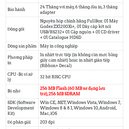
24 Tháng với máy, 6 tháng đầu in, 3 tháng
Bảo hành
adapter
Nguyên hộp chính hãng FullBox: 01 Máy
Godex ZX1200Xi+, 01 Dây cáp kết nối
Đóng gói
USB/RS232+ 01 Cáp nguồn + 01 CD driver
+ 01 Catalogue HDSD
Dòng sản phẩm
Máy in công nghiệp
In nhiệt trực tiếp (in không cần mực bằng
Phương pháp
giấy cảm nhiệt) hoặc in nhiệt gián tiếp
in
(Ribbon+ Decal)
CPU -Bộ vi xử
32 bit RISC CPU
lý
256 MB Flash (60 MB sử dụng lưu
Bộ nhớ
trữ), 256 MB SDRAM
SDK (Software
Win CE, .NET, Windows Vista, Windows 7,
Development
Windows 8 & 8.1, Windows 10, Android,
Kit)
Mac, iOS
Độ phân giải
203 dpi