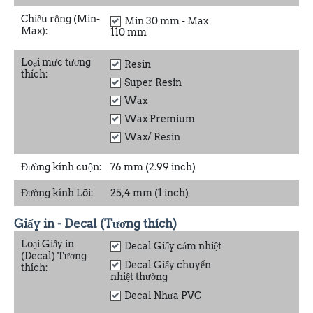
Chiều rộng (Min-
Min 30 mm - Max
Max):
110 mm
Loại mực tương
Resin
thích:
Super Resin
Wax
Wax Premium
Wax/ Resin
Đường kính cuộn:
76 mm (2.99 inch)
Đường kính Lõi:
25,4 mm (1 inch)
Giấy in - Decal (Tương thích)
Loại Giấy in
Decal Giấy cảm nhiệt
(Decal) Tương
Decal Giấy chuyển
thích:
nhiệt thường
Decal Nhựa PVC