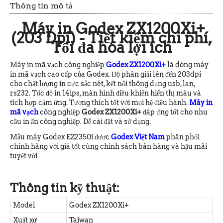
Thông tin mô tả
Máy in Godex ZX1200Xi+
(203 Dpi) - Tiết kiệm chi phí,
Tối đa hóa lợi ích
Máy in mã vạch công nghiệp
Godex ZX1200Xi+
là dòng máy
in mã vạch cao cấp của Godex. Độ phân giải lên đến 203dpi
cho chất lượng in cực sắc nét, kết nối thông dụng usb, lan,
rs232. Tốc độ in 14ips, màn hình điều khiển hiển thị màu và
tích hợp cảm ứng. Tương thích tốt với mọi hệ điều hành.
Máy in
mã vạch
công nghiệp
Godex ZX1200Xi+
đáp ứng tốt cho nhu
cầu in ấn công nghiệp. Dễ cài đặt và sử dụng.
Mẫu máy Godex EZ2350i được
Godex Việt Nam
phân phối
chính hãng với giá tốt cùng chính sách bán hàng và hậu mãi
tuyệt vời
Thông tin kỹ thuật:
Model
Godex ZX1200Xi+
Xuất xứ
Taiwan