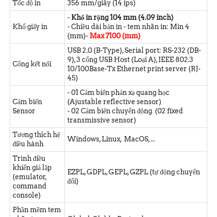
Tốc độ in
356 mm/giây (14 ips)
-
Khổ in rộng 104 mm (4.09 inch)
Khổ giấy in
- Chiều dài bản in - tem nhãn in: Min 4
(mm)-
Max 7100 (mm)
USB 2.0 (B-Type), Serial port: RS-232 (DB-
9), 3 cổng USB Host (Loại A), IEEE 802.3
Cổng kết nối
10/100Base-Tx Ethernet print server (RJ-
45)
- 01 Cảm biến phản xạ quang học
Cảm biến
(Ajustable reflective sensor)
Sensor
- 02 Cảm biến chuyển động (02 fixed
transmissive sensor)
Tương thích hệ
Windows, Linux, MacOS, ...
điều hành
Trình điều
khiển giả lập
EZPL, GDPL, GEPL, GZPL (tự động chuyển
(emulator,
đổi)
command
console)
Phần mềm tem