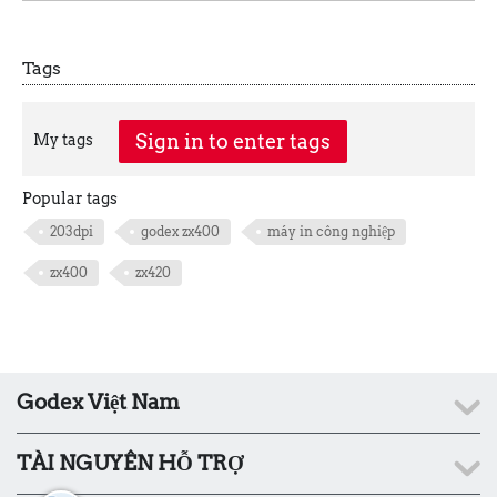
Tags
Sign in to enter tags
My tags
Popular tags
203dpi
godex zx400
máy in công nghiệp
zx400
zx420
Godex Việt Nam
TÀI NGUYÊN HỖ TRỢ