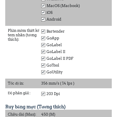
MacOS (Macbook)
iOS
Android
Phần mềm thiết kế
Bartender
tem nhãn (tương
GoApp
thích):
GoLabel
GoLabel II
GoLabel II PDF
GoTool
GoUtility
Tốc độ in:
356 mm/s ( 14 Ips )
Độ phân giải
:
203 Dpi
Ruy băng mực (Tương thích)
Chiều dài (Max):
450 (M)