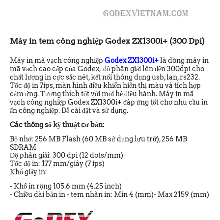
Máy in tem công nghiệp Godex ZX1300i+ (300 Dpi)
Máy in mã vạch công nghiệp
Godex ZX1300i+
là dòng máy in
mã vạch cao cấp của Godex, độ phân giải lên đến 300dpi cho
chất lượng in cực sắc nét, kết nối thông dụng usb, lan, rs232.
Tốc độ in 7ips, màn hình điều khiển hiển thị màu và tích hợp
cảm ứng. Tương thích tốt với mọi hệ điều hành. Máy in mã
vạch công nghiệp Godex ZX1300i+ đáp ứng tốt cho nhu cầu in
ấn công nghiệp. Dễ cài đặt và sử dụng.
Các thông số kỹ thuật cơ bản:
Bộ nhớ: 256 MB Flash (60 MB sử dụng lưu trữ), 256 MB
SDRAM
Độ phân giải: 300 dpi (12 dots/mm)
Tốc độ in: 177 mm/giây (7 ips)
Khổ giấy in:
- Khổ in rộng 105.6 mm (4.25 inch)
- Chiều dài bản in - tem nhãn in: Min 4 (mm)- Max 2159 (mm)