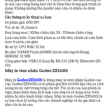
dụng qua màn hình màu TFT LCD với các nút điều hướng có
độ nảy cao cùng hàng loạt chế độ khai báo trong quá trình sử
dụng. Không những thế, model này còn có nhiều ưu điểm
khác:
Các thông số kỹ thuật cơ bản:
Độ phân giải: 600 DPI
Tốc độ in: 76,2mm/s
Ruy băng mực: 300m chiều dài, 30 - 110mm chiều rộng
Loại cảm biến: Cảm biến phản xạ có thể điều chỉnh và cảm biến
được truyền, căn giữa
Bộ xử lý: CPU RISC 32 bit
Bộ nhớ: 128MB Flash (60MB cho bộ nhớ người dùng),
SDRAM: 32 MB
Cổng giao tiếp: USB 2.0 (Loại B); RS-232 (DB-9); Ethernet (RJ-
45).
Máy in tem nhãn Godex ZX1600i
Máy in
Godex ZX1600i
là dòng máy in tem nhãn Godex cao
cấp. Godex ZX1600i có độ phân giải lên tới 600 dpi cho ra chất
lượng in sắc nét trong từng chi tiết. Tốc độ in của sản phẩm là
4ips, màn hình màu tích hợp cảm ứng và sử dụng được trên
nhiều hệ điều hành khác nhau. Máy in tem Godex ZX1600i là
sự lựa chọn lý tưởng cho các doanh nghiệp và hộ gia đình có
nhu cầu in ấn cao.