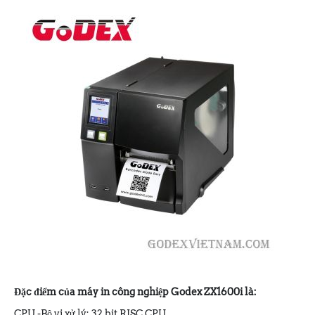
Đặc điểm của máy in công nghiệp Godex ZX1600i là:
CPU -Bộ vi xử lý: 32 bit RISC CPU