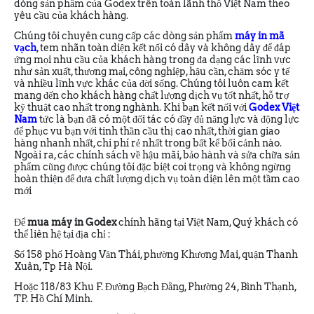
dòng sản phẩm của Godex trên toàn lãnh thổ Việt Nam theo
yêu cầu của khách hàng.
Chúng tôi chuyên cung cấp các dòng sản phẩm
máy in mã
vạch
, tem nhãn toàn diện kết nối có dây và không dây để đáp
ứng mọi nhu cầu của khách hàng trong đa dạng các lĩnh vực
như sản xuất, thương mại, công nghiệp, hậu cần, chăm sóc y tế
và nhiều lĩnh vực khác của đời sống. Chúng tôi luôn cam kết
mang đến cho khách hàng chất lượng dịch vụ tốt nhất, hỗ trợ
kỹ thuật cao nhất trong nghành. Khi bạn kết nối với
Godex Việt
Nam
tức là bạn đã có một đối tác có đầy đủ năng lực và động lực
để phục vu bạn với tinh thần cầu thị cao nhất, thời gian giao
hàng nhanh nhất, chi phí rẻ nhất trong bất kể bối cảnh nào.
Ngoài ra, các chính sách về hậu mãi, bảo hành và sửa chữa sản
phẩm cũng được chúng tôi đặc biệt coi trọng và không ngừng
hoàn thiện để đưa chất lượng dịch vụ toàn diện lên một tầm cao
mới
Để
mua máy in Godex
chính hãng tại Việt Nam, Quý khách có
thể liên hệ tại địa chỉ :
Số 158 phố Hoàng Văn Thái, phường Khương Mai, quận Thanh
Xuân, Tp Hà Nội.
Hoặc 118/83 Khu F. Đường Bạch Đằng, Phường 24, Bình Thạnh,
TP. Hồ Chí Minh.