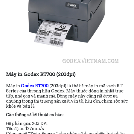
Máy in Godex RT700 (203dpi)
Máy in
Godex RT700
(203dpi) là thế hệ máy in mã vạch RT
Series của thương hiệu Godex. Máy thuộc dòng in nhiệt trực
tiếp, nhỏ gọn và mạnh mẽ. Dòng máy này cũng rất được ưa
chuộng trong thị trường sản xuất, vận tải, hậu cần, chăm sóc sức
khỏe và bán lẻ.
Các thông số kỹ thuật cơ bản:
Độ phân giải: 203 DPI
Tốc độ in: 127mm/s
Công nghệ “Twin-Sensor” cho phép sử dụng nhiều loại nhãn