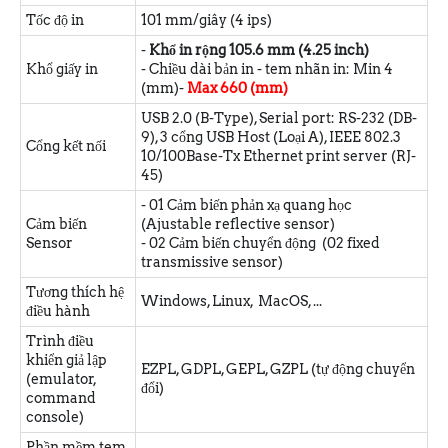
Tốc độ in
101 mm/giây (4 ips)
-
Khổ in rộng 105.6 mm (4.25 inch)
Khổ giấy in
- Chiều dài bản in - tem nhãn in: Min 4
(mm)-
Max 660 (mm)
USB 2.0 (B-Type), Serial port: RS-232 (DB-
9), 3 cổng USB Host (Loại A), IEEE 802.3
Cổng kết nối
10/100Base-Tx Ethernet print server (RJ-
45)
- 01 Cảm biến phản xạ quang học
Cảm biến
(Ajustable reflective sensor)
Sensor
- 02 Cảm biến chuyển động (02 fixed
transmissive sensor)
Tương thích hệ
Windows, Linux, MacOS, ...
điều hành
Trình điều
khiển giả lập
EZPL, GDPL, GEPL, GZPL (tự động chuyển
(emulator,
đổi)
command
console)
Phần mềm tem