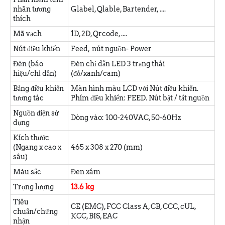
nhãn tương
Glabel, Qlable, Bartender, ....
thích
Mã vạch
1D, 2D, Qrcode, ....
Nút điều khiển
Feed, nút nguồn- Power
Đèn (báo
Đèn chỉ dẫn LED 3 trạng thái
hiệu/chỉ dẫn)
(đỏ/xanh/cam)
Bảng điều khiển
Màn hình màu LCD với Nút điều khiển.
tương tác
Phím điều khiển: FEED. Nút bật / tắt nguồn
Nguồn điện sử
Dòng vào: 100-240VAC, 50-60Hz
dụng
Kích thước
(Ngang x cao x
465 x 308 x 270 (mm)
sâu)
Màu sắc
Đen xám
Trọng lượng
13.6 kg
Tiêu
CE (EMC), FCC Class A, CB, CCC, cUL,
chuẩn/chứng
KCC, BIS, EAC
nhận