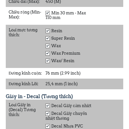
Chiều dài (Max):
450 (M)
Chiều rộng (Min-
Min 30 mm - Max
Max):
110 mm
Loại mực tương
Resin
thích:
Super Resin
Wax
Wax Premium
Wax/ Resin
Đường kính cuộn:
76 mm (2.99 inch)
Đường kính Lõi:
25,4 mm (1 inch)
Giấy in - Decal (Tương thích)
Loại Giấy in
Decal Giấy cảm nhiệt
(Decal) Tương
Decal Giấy chuyển
thích:
nhiệt thường
Decal Nhựa PVC