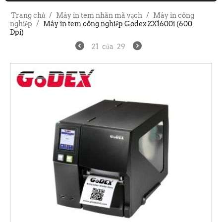
Trang chủ
/
Máy in tem nhãn mã vạch
/
Máy in công
nghiệp
/
Máy in tem công nghiệp Godex ZX1600i (600
Dpi)
21
của
29