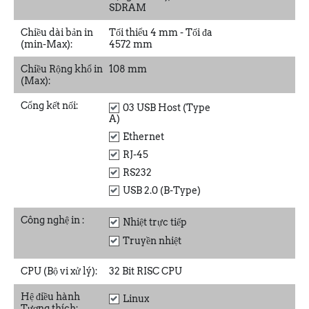
SDRAM
Chiều dài bản in
Tối thiểu 4 mm - Tối đa
(min-Max):
4572 mm
Chiều Rộng khổ in
108 mm
(Max):
Cổng kết nối:
03 USB Host (Type
A)
Ethernet
RJ-45
RS232
USB 2.0 (B-Type)
Công nghệ in
:
Nhiệt trực tiếp
Truyền nhiệt
CPU (Bộ vi xử lý):
32 Bit RISC CPU
Hệ điều hành
Linux
Tương thích: