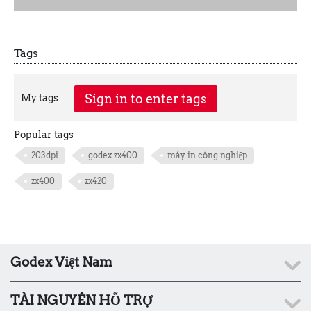
Tags
Sign in to enter tags
My tags
Popular tags
203dpi
godex zx400
máy in công nghiệp
zx400
zx420
Godex Việt Nam
TÀI NGUYÊN HỖ TRỢ