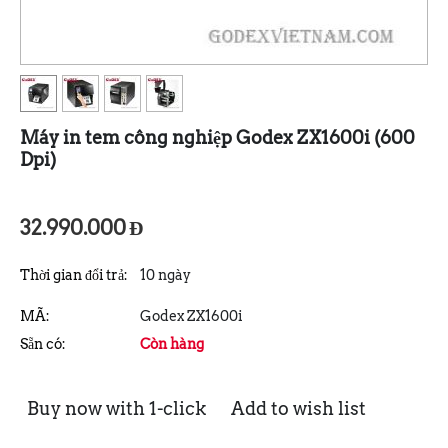
Máy in tem công nghiệp Godex ZX1600i (600
Dpi)
32.990.000
Đ
Thời gian đổi trả:
10 ngày
MÃ:
Godex ZX1600i
Sẵn có:
Còn hàng
Buy now with 1-click
Add to wish list