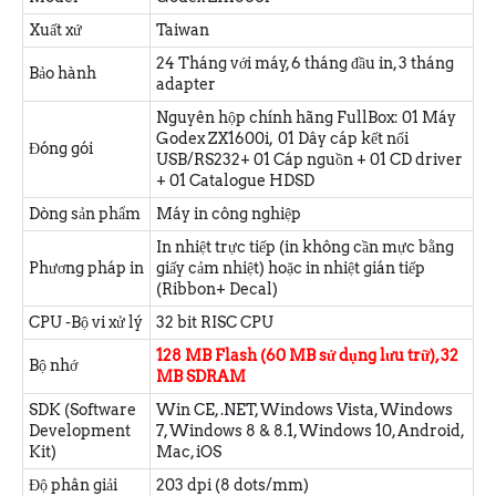
Xuất xứ
Taiwan
24 Tháng với máy, 6 tháng đầu in, 3 tháng
Bảo hành
adapter
Nguyên hộp chính hãng FullBox: 01 Máy
Godex ZX1600i, 01 Dây cáp kết nối
Đóng gói
USB/RS232+ 01 Cáp nguồn + 01 CD driver
+ 01 Catalogue HDSD
Dòng sản phẩm
Máy in công nghiệp
In nhiệt trực tiếp (in không cần mực bằng
Phương pháp in
giấy cảm nhiệt) hoặc in nhiệt gián tiếp
(Ribbon+ Decal)
CPU -Bộ vi xử lý
32 bit RISC CPU
128 MB Flash (60 MB sử dụng lưu trữ), 32
Bộ nhớ
MB SDRAM
SDK (Software
Win CE, .NET, Windows Vista, Windows
Development
7, Windows 8 & 8.1, Windows 10, Android,
Kit)
Mac, iOS
Độ phân giải
203 dpi (8 dots/mm)