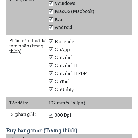
Windows
MacOS (Macbook)
iOS
Android
Phần mềm thiết kế
Bartender
tem nhãn (tương
GoApp
thích):
GoLabel
GoLabel II
GoLabel II PDF
GoTool
GoUtility
Tốc độ in:
102 mm/s ( 4 Ips )
Độ phân giải
:
300 Dpi
Ruy băng mực (Tương thích)