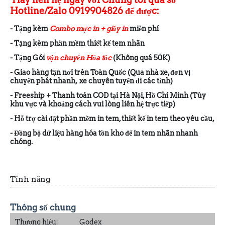
Hotline/Zalo 0919904826 để được:
- Tặng kèm
Combo mực in + giấy in
miễn phí
- Tặng kèm phần mềm thiết kế tem nhãn
- Tặng Gói
vận chuyển Hỏa tốc
(Không quá 50K)
- Giao hàng tận nơi trên Toàn Quốc (Qua nhà xe, đơn vị
chuyển phát nhanh, xe chuyên tuyến đi các tỉnh)
- Freeship + Thanh toán COD tại Hà Nội, Hồ Chí Minh (Tùy
khu vực và khoảng cách vui lòng liên hệ trực tiếp)
- Hỗ trợ cài đặt phần mềm in tem, thiết kế in tem theo yêu cầu,
- Đồng bộ dữ liệu hàng hóa tồn kho để in tem nhãn nhanh
chóng.
Tính năng
Thông số chung
Thương hiệu:
Godex