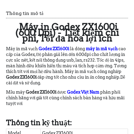
Thông tin mô tả
Máy in Godex ZX1600i
(600 Dpi) - Tiết kiệm chi
phí, Tối đa hóa lợi ích
Máy in mã vạch
Godex ZX1600i
là dòng
máy in mã vạch
cao
cấp của Godex, Độ phân giải lên đến 600dpi cho chất lượng in
cực sắc nét, kết nối thông dụng usb, lan, rs232. Tốc độ in 4ips,
màn hình điều khiển hiển thị màu và tích hợp cảm ứng. Tương
thích tốt với mọi hệ điều hành. Máy in mã vạch công nghiệp
Godex ZX1600i
đáp ứng tốt cho nhu cầu in ấn công nghiệp.
Dễ
cài đặt và sử dụng.
Mẫu máy
Godex ZX1600i
được
Godex Việt Nam
phân phối
chính hãng với giá tốt cùng chính sách bán hàng và hậu mãi
tuyệt vời
Thông tin kỹ thuật:
Model
Godex ZX1600i