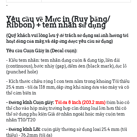
-
Yêu cầu về Mực in (Ruy băng/
Ribbon) + tem nhãn sử dụng
(Quý khách vui lòng lưu ý để trách sử dụng sai ảnh hưởng tới
hoạt đồng của máy, và đáp ứng được yêu cầu sử dụng)
Yêu cầu Cuộn Giấy in (Decal cuộn):
- Kiểu tem nhãn: tem nhãn dạng cuộn & dạng tập, liền dải
(continuous), bước nhảy (gap), điểm đen (black mark), đục lỗ
(punched hole)
- Kích thước chiều rộng 1 con tem nằm trong khoảng Tối thiểu
25.4 mm - tối đa 118 mm, đáp ứng khả năng đưa vào máy và có
thể cảm biến in
- Đường kính Cuộn giấy:
Tối đa 8 inch (203.2 mm)
Đảm bảo có
thể cho vào hộp máy, trường hợp cần dùng loại lớn hơn thì có
thể sử dụng phụ kiện Giá đỡ nhãn ngoài hoặc máy cuộn tem
nhãn T10/T20
- Đường kính Lõi:
cuộn giấy thường sử dụng loai 25.4 mm (tối
thiểu) - 76.2mm (tối đa)