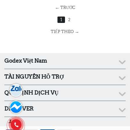
←
TRƯỚC
1
2
→
TIẾP THEO
Godex Việt Nam
TÀI NGUYÊN HỖ TRỢ
QUY ĐỊNH DỊCH VỤ
DISCOVER