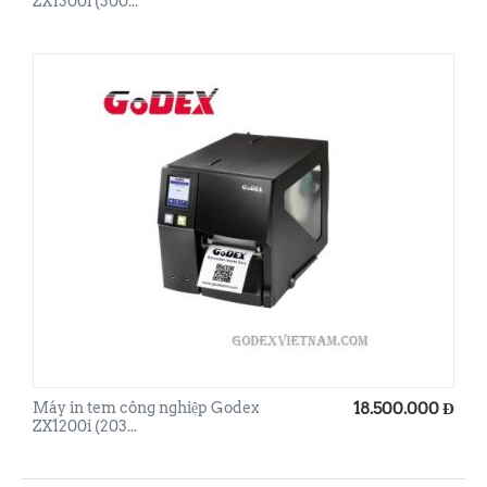
ZX1300i (300...
Máy in tem công nghiệp Godex
18.500.000
Đ
ZX1200i (203...