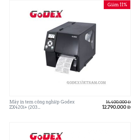
Giảm 11%
Máy in tem công nghiệp Godex
14.400.000
Đ
12.790.000
Đ
ZX420i+ (203...