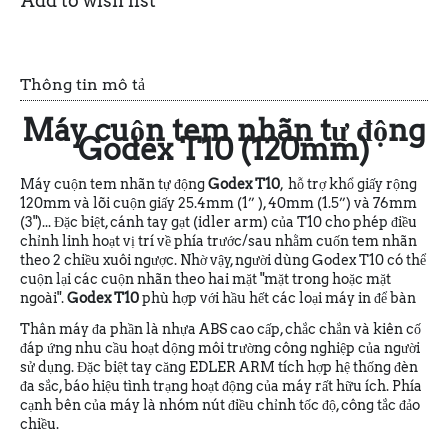
Add to wish list
Thông tin mô tả
Máy cuộn tem nhãn tự động
Godex T10 (120mm)
Máy cuộn tem nhãn tự động
Godex T10
, hỗ trợ khổ giấy rộng
120mm và lõi cuộn giấy 25.4mm (1” ), 40mm (1.5”) và 76mm
(3")... Đặc biệt, cánh tay gạt (idler arm) của T10 cho phép điều
chỉnh linh hoạt vị trí về phía trước/sau nhằm cuốn tem nhãn
theo 2 chiều xuôi ngược. Nhờ vậy, người dùng Godex T10 có thể
cuộn lại các cuộn nhãn theo hai mặt "mặt trong hoặc mặt
ngoài".
Godex T10
phù hợp với hầu hết các loại máy in để bàn
Thân máy đa phần là nhựa ABS cao cấp, chắc chắn và kiên cố
đáp ứng nhu cầu hoạt dộng môi trường công nghiệp của người
sử dụng. Đặc biệt tay căng EDLER ARM tích hợp hệ thống đèn
đa sắc, báo hiệu tình trạng hoạt động của máy rất hữu ích. Phía
cạnh bên của máy là nhóm nút điều chỉnh tốc độ, công tắc đảo
chiều.