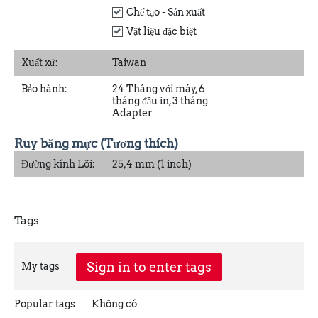
Chế tạo - Sản xuất
Vật liệu đặc biệt
Xuất xứ:
Taiwan
Bảo hành:
24 Tháng với máy, 6
tháng đầu in, 3 tháng
Adapter
Ruy băng mực (Tương thích)
Đường kính Lõi:
25,4 mm (1 inch)
Tags
Sign in to enter tags
My tags
Popular tags
Không có