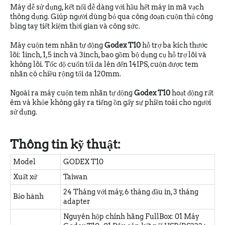
Máy dễ sử dụng, kết nối dễ dàng với hầu hết máy in mã vạch
thông dụng. Giúp người dùng bỏ qua công đoạn cuộn thủ công
bằng tay tiết kiệm thời gian và công sức.
Máy cuộn tem nhãn tự động
Godex T10
hỗ trợ ba kích thước
lõi: 1inch, 1,5 inch và 3inch, bao gồm bộ dụng cụ hỗ trợ lõi và
không lõi. Tốc độ cuốn tối đa lên đến 14IPS, cuộn được tem
nhãn có chiều rộng tối đa 120mm.
Ngoài ra máy cuộn tem nhãn tự động
Godex T10
hoạt động rất
êm và khỏe không gây ra tiếng ồn gấy sự phiền toái cho người
sử dụng.
Thông tin kỹ thuật:
Model
GODEX T10
Xuất xứ
Taiwan
24 Tháng với máy, 6 tháng đầu in, 3 tháng
Bảo hành
adapter
Nguyên hộp chính hãng FullBox: 01 Máy