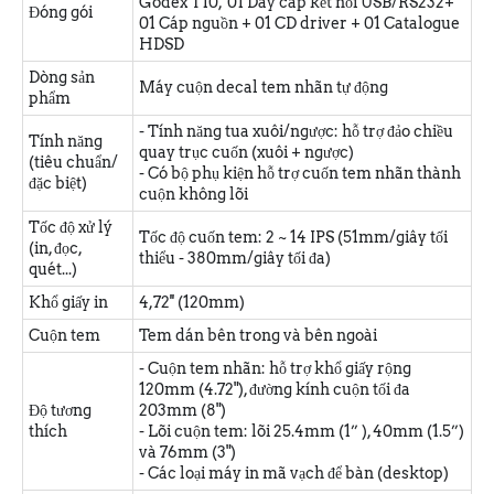
Godex T10, 01 Dây cáp kết nối USB/RS232+
Đóng gói
01 Cáp nguồn + 01 CD driver + 01 Catalogue
HDSD
Dòng sản
Máy cuộn decal tem nhãn tự động
phẩm
- Tính năng tua xuôi/ngược: hỗ trợ đảo chiều
Tính năng
quay trục cuốn (xuôi + ngược)
(tiêu chuẩn/
- Có bộ phụ kiện hỗ trợ cuốn tem nhãn thành
đặc biệt)
cuộn không lõi
Tốc độ xử lý
Tốc độ cuốn tem:
2 ~ 14 IPS
(51mm/giây tối
(in, đọc,
thiểu - 380mm/giây tối đa)
quét...)
Khổ giấy in
4,72'' (
120mm)
Cuộn tem
Tem dán bên trong và bên ngoài
- Cuộn tem nhãn: hỗ trợ khổ giấy rộng
120mm (4.72"), đường kính cuộn tối đa
Độ tương
203mm (8")
thích
- Lõi cuộn tem: lõi 25.4mm (1” ), 40mm (1.5”)
và 76mm (3")
- Các loại máy in mã vạch để bàn (desktop)