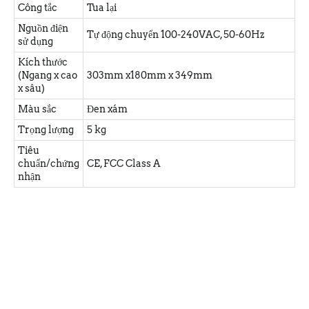
Công tắc
Tua lại
Nguồn điện
Tự động chuyển 100-240VAC, 50-60Hz
sử dụng
Kích thước
(Ngang x cao
303mm x180mm x 349mm
x sâu)
Màu sắc
Đen xám
Trọng lượng
5 kg
Tiêu
chuẩn/chứng
CE, FCC Class A
nhận