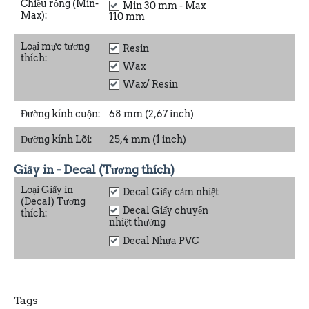
Chiều rộng (Min-
Min 30 mm - Max
Max):
110 mm
Loại mực tương
Resin
thích:
Wax
Wax/ Resin
Đường kính cuộn:
68 mm (2,67 inch)
Đường kính Lõi:
25,4 mm (1 inch)
Giấy in - Decal (Tương thích)
Loại Giấy in
Decal Giấy cảm nhiệt
(Decal) Tương
Decal Giấy chuyển
thích:
nhiệt thường
Decal Nhựa PVC
Tags