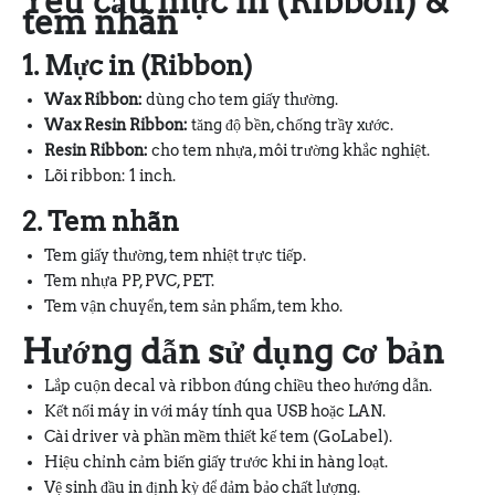
Yêu cầu mực in (Ribbon) &
tem nhãn
1. Mực in (Ribbon)
Wax Ribbon:
dùng cho tem giấy thường.
Wax Resin Ribbon:
tăng độ bền, chống trầy xước.
Resin Ribbon:
cho tem nhựa, môi trường khắc nghiệt.
Lõi ribbon: 1 inch.
2. Tem nhãn
Tem giấy thường, tem nhiệt trực tiếp.
Tem nhựa PP, PVC, PET.
Tem vận chuyển, tem sản phẩm, tem kho.
Hướng dẫn sử dụng cơ bản
Lắp cuộn decal và ribbon đúng chiều theo hướng dẫn.
Kết nối máy in với máy tính qua USB hoặc LAN.
Cài driver và phần mềm thiết kế tem (GoLabel).
Hiệu chỉnh cảm biến giấy trước khi in hàng loạt.
Vệ sinh đầu in định kỳ để đảm bảo chất lượng.