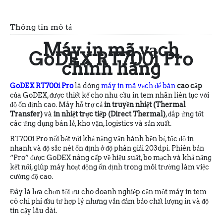
Thông tin mô tả
Máy in mã vạch
GoDEX RT700i Pro
chính hãng
GoDEX RT700i Pro
là dòng
máy in mã vạch để bàn
cao cấp
của GoDEX, được thiết kế cho nhu cầu in tem nhãn liên tục với
độ ổn định cao. Máy hỗ trợ cả
in truyền nhiệt (Thermal
Transfer)
và
in nhiệt trực tiếp (Direct Thermal)
, đáp ứng tốt
các ứng dụng bán lẻ, kho vận, logistics và sản xuất.
RT700i Pro nổi bật với khả năng vận hành bền bỉ, tốc độ in
nhanh và độ sắc nét ổn định ở độ phân giải 203dpi. Phiên bản
“Pro” được GoDEX nâng cấp về hiệu suất, bo mạch và khả năng
kết nối, giúp máy hoạt động ổn định trong môi trường làm việc
cường độ cao.
Đây là lựa chọn tối ưu cho doanh nghiệp cần một máy in tem
có chi phí đầu tư hợp lý nhưng vẫn đảm bảo chất lượng in và độ
tin cậy lâu dài.