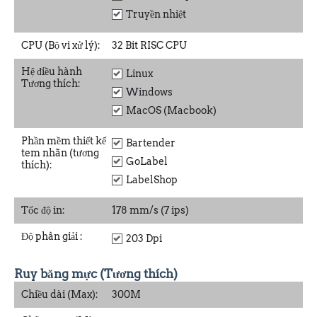
Truyền nhiệt
CPU (Bộ vi xử lý):
32 Bit RISC CPU
Hệ điều hành
Linux
Tương thích:
Windows
MacOS (Macbook)
Phần mềm thiết kế
Bartender
tem nhãn (tương
GoLabel
thích):
LabelShop
Tốc độ in:
178 mm/s (7 ips)
Độ phân giải
:
203 Dpi
Ruy băng mực (Tương thích)
Chiều dài (Max):
300M