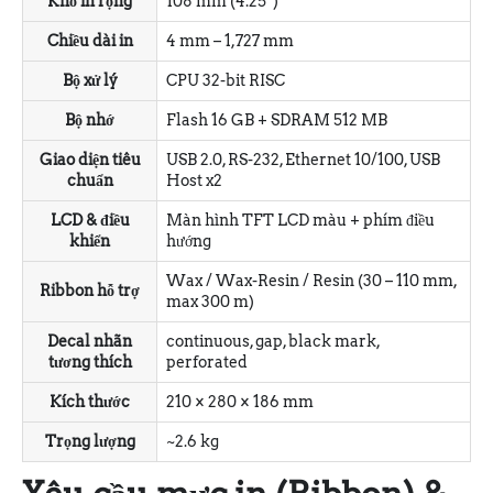
Khổ in rộng
108 mm (4.25″)
Chiều dài in
4 mm – 1,727 mm
Bộ xử lý
CPU 32-bit RISC
Bộ nhớ
Flash 16 GB + SDRAM 512 MB
Giao diện tiêu
USB 2.0, RS-232, Ethernet 10/100, USB
chuẩn
Host x2
LCD & điều
Màn hình TFT LCD màu + phím điều
khiển
hướng
Wax / Wax-Resin / Resin (30 – 110 mm,
Ribbon hỗ trợ
max 300 m)
Decal nhãn
continuous, gap, black mark,
tương thích
perforated
Kích thước
210 × 280 × 186 mm
Trọng lượng
~2.6 kg