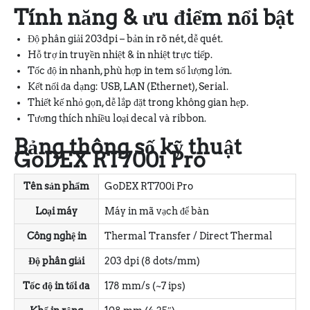
Tính năng & ưu điểm nổi bật
Độ phân giải 203dpi – bản in rõ nét, dễ quét.
Hỗ trợ in truyền nhiệt & in nhiệt trực tiếp.
Tốc độ in nhanh, phù hợp in tem số lượng lớn.
Kết nối đa dạng: USB, LAN (Ethernet), Serial.
Thiết kế nhỏ gọn, dễ lắp đặt trong không gian hẹp.
Tương thích nhiều loại decal và ribbon.
Bảng thông số kỹ thuật
GoDEX RT700i Pro
Tên sản phẩm
GoDEX RT700i Pro
Loại máy
Máy in mã vạch để bàn
Công nghệ in
Thermal Transfer / Direct Thermal
Độ phân giải
203 dpi (8 dots/mm)
Tốc độ in tối đa
178 mm/s (~7 ips)