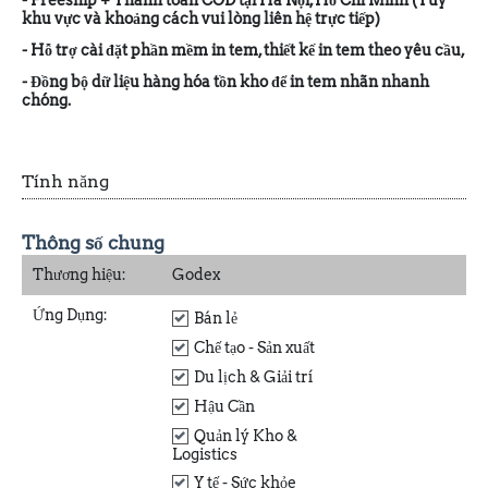
- Freeship + Thanh toán COD tại Hà Nội, Hồ Chí Minh (Tùy
khu vực và khoảng cách vui lòng liên hệ trực tiếp)
- Hỗ trợ cài đặt phần mềm in tem, thiết kế in tem theo yêu cầu,
- Đồng bộ dữ liệu hàng hóa tồn kho để in tem nhãn nhanh
chóng.
Tính năng
Thông số chung
Thương hiệu:
Godex
Ứng Dụng:
Bán lẻ
Chế tạo - Sản xuất
Du lịch & Giải trí
Hậu Cần
Quản lý Kho &
Logistics
Y tế - Sức khỏe