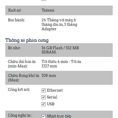
Xuất xứ:
Taiwan
Bảo hành:
24 Tháng với máy, 6
tháng đầu in, 3 tháng
Adapter
Thông số phần cứng
Bộ nhớ:
16 GB Flash / 512 MB
SDRAM.
Chiều dài bản in
Tối thiểu 4 mm - Tối đa
(min-Max):
1727 mm
Chiều Rộng khổ in
108 mm
(Max):
Cổng kết nối:
Ethernet
Serial
USB
Công nghệ in
:
Nhiệt trực tiếp