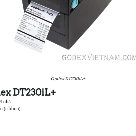
Godex DT230iL+
dex DT230iL+
ết nhỏ
n (ribbon)