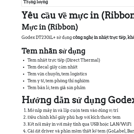
Trọng lượng
Yêu cầu về mực in (Ribbo
Mực in (Ribbon)
Godex DT230iL+ sử dụng
công nghệ in nhiệt trực tiếp
,
khô
Tem nhãn sử dụng
Tem nhiệt trực tiếp (Direct Thermal)
Tem decal giấy cảm nhiệt
Tem vận chuyển, tem logistics
Tem y tế, tem phòng thí nghiệm
Tem bán lẻ, tem giá sản phẩm
Hướng dẫn sử dụng Gode
Mở nắp máy in và lắp cuộn tem vào đúng vị trí
Điều chỉnh khổ giấy phù hợp với kích thước tem
Kết nối máy in với máy tính qua USB hoặc LAN/WiFi
Cài đặt driver và phần mềm thiết kế tem (GoLabel, B