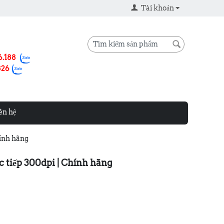
Tài khoản
6.188
826
ên hệ
hính hãng
c tiếp 300dpi | Chính hãng