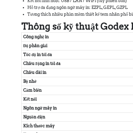
Kết nối linh hoạt: USB / LAN / WiFi (tùy phiên bản)
Hỗ trợ đa dạng ngôn ngữ máy in: EZPL, GEPL, GZPL
Tương thích nhiều phần mềm thiết kế tem nhãn phổ b
Thông số kỹ thuật Godex
Công nghệ in
Độ phân giải
Tốc độ in tối đa
Chiều rộng in tối đa
Chiều dài in
Bộ nhớ
Cảm biến
Kết nối
Ngôn ngữ máy in
Nguồn điện
Kích thước máy