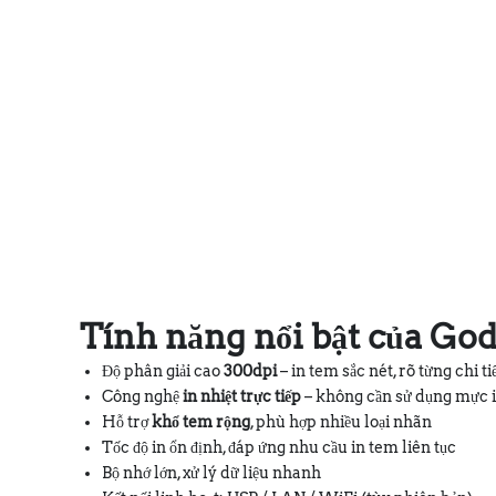
Tính năng nổi bật của Go
Độ phân giải cao
300dpi
– in tem sắc nét, rõ từng chi ti
Công nghệ
in nhiệt trực tiếp
– không cần sử dụng mực i
Hỗ trợ
khổ tem rộng
, phù hợp nhiều loại nhãn
Tốc độ in ổn định, đáp ứng nhu cầu in tem liên tục
Bộ nhớ lớn, xử lý dữ liệu nhanh