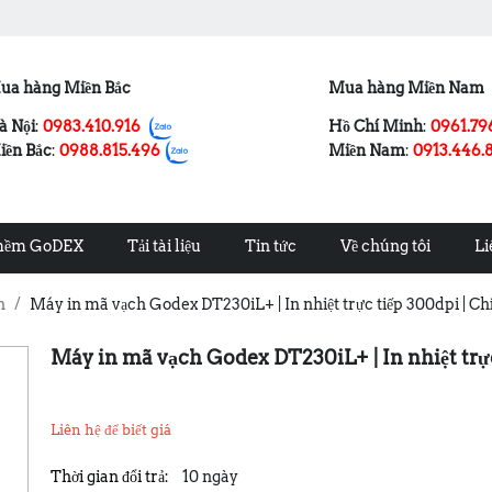
ua hàng Miền Bắc
Mua hàng Miền Nam
à Nội
:
0983.410.916
Hồ Chí Minh
:
0961.79
iền Bắc
:
0988.815.496
Miền Nam
:
0913.446.
mềm GoDEX
Tải tài liệu
Tin tức
Về chúng tôi
Li
n
/
Máy in mã vạch Godex DT230iL+ | In nhiệt trực tiếp 300dpi | C
Máy in mã vạch Godex DT230iL+ | In nhiệt trự
Liên hệ để biết giá
Thời gian đổi trả:
10 ngày