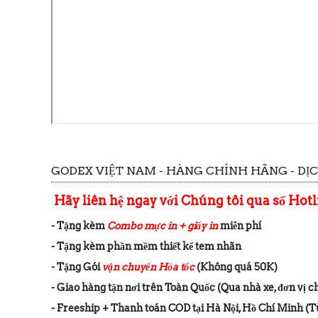
GODEX VIỆT NAM - HÀNG CHÍNH HÃNG - DỊ
Hãy liên hệ ngay với Chúng tôi qua số Hot
- Tặng kèm
Combo mực in + giấy in
miễn phí
- Tặng kèm phần mềm thiết kế tem nhãn
- Tặng Gói
vận chuyển Hỏa tốc
(Không quá 50K)
- Giao hàng tận nơi trên Toàn Quốc (Qua nhà xe, đơn vị 
- Freeship + Thanh toán COD tại Hà Nội, Hồ Chí Minh (Tù