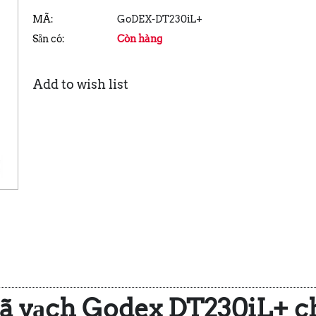
MÃ:
GoDEX-DT230iL+
Sẵn có:
Còn hàng
Add to wish list
ã vạch Godex DT230iL+ c