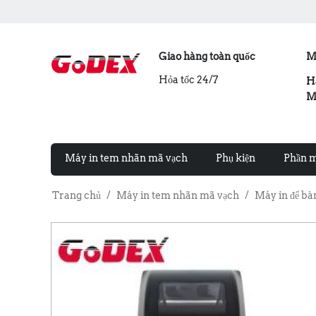
Giao hàng toàn quốc
M
Hỏa tốc 24/7
H
M
Máy in tem nhãn mã vạch
Phụ kiện
Phần 
Trang chủ
/
Máy in tem nhãn mã vạch
/
Máy in để bà