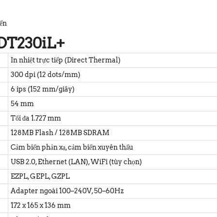
iến
 DT230iL+
In nhiệt trực tiếp (Direct Thermal)
300 dpi (12 dots/mm)
6 ips (152 mm/giây)
54 mm
Tối đa 1.727 mm
128MB Flash / 128MB SDRAM
Cảm biến phản xạ, cảm biến xuyên thấu
USB 2.0, Ethernet (LAN), WiFi (tùy chọn)
EZPL, GEPL, GZPL
Adapter ngoài 100–240V, 50–60Hz
172 x 165 x 136 mm