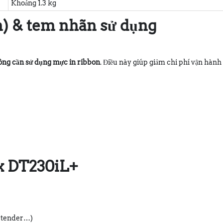
Khoảng 1.3 kg
n) & tem nhãn sử dụng
ng cần sử dụng mực in ribbon
. Điều này giúp giảm chi phí vận hành
x DT230iL+
artender…)