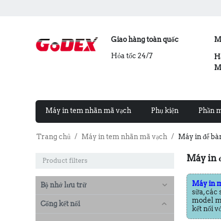
Giao hàng toàn quốc
M
Hỏa tốc 24/7
H
M
Máy in tem nhãn mã vạch
Phụ kiện
Phần 
Trang chủ
/
Máy in tem nhãn mã vạch
/
Máy in để bà
Máy in 
Product filters
Máy in m
Bộ nhớ lưu trữ
sữa, các
model má
Cổng kết nối
kết nối v