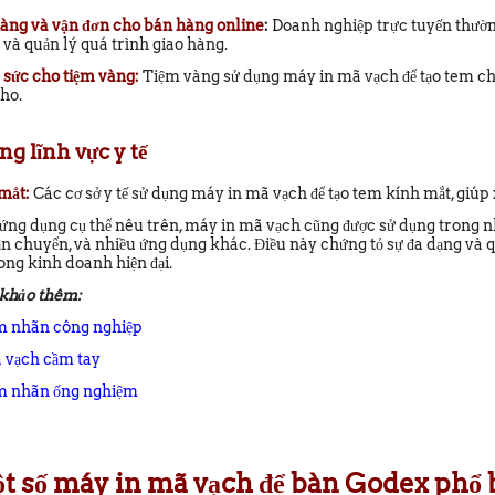
àng và vận đơn cho bán hàng online
:
Doanh nghiệp trực tuyến thườn
i và quản lý quá trình giao hàng.
 sức cho tiệm vàng:
Tiệm vàng sử dụng máy in mã vạch để tạo tem cho
ho.
ng lĩnh vực y tế
mắt:
Các cơ sở y tế sử dụng máy in mã vạch để tạo tem kính mắt, giúp
ứng dụng cụ thể nêu trên, máy in mã vạch cũng được sử dụng trong 
vận chuyển, và nhiều ứng dụng khác. Điều này chứng tỏ sự đa dạng v
ong kinh doanh hiện đại.
khảo thêm:
m nhãn công nghiệp
 vạch cầm tay
m nhãn ống nghiệm
ột số máy in mã vạch để bàn Godex phổ b