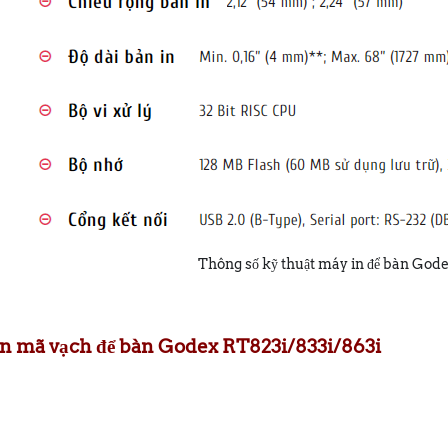
Thông số kỹ thuật máy in để bàn Go
in mã vạch để bàn Godex RT823i/833i/863i