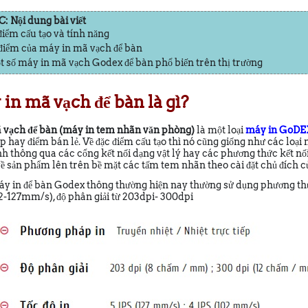
 Nội dung bài viết
điểm cấu tạo và tính năng
 điểm của máy in mã vạch để bàn
ột số máy in mã vạch Godex để bàn phổ biến trên thị trường
 in mã vạch để bàn là gì?
 vạch để bàn (
máy in tem nhãn văn phòng)
là một loại
máy in G
oDE
p hay điểm bán lẻ. Về đặc điểm cấu tạo thì nó cũng giống như các loại m
nh thông qua các cổng kết nối dạng vật lý hay các phương thức kết nối 
về sản phẩm lên trên bề mặt các tấm tem nhãn theo cài đặt chủ đích c
áy in để bàn Godex thông thường hiện nay thường sử dụng phương thức i
-127mm/s), độ phân giải từ 203dpi- 300dpi