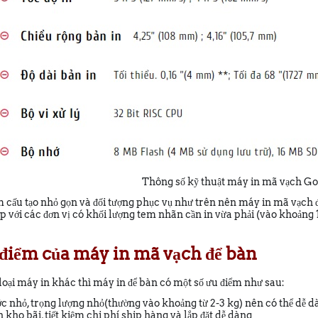
Thông số kỹ thuật máy in mã vạch 
m cấu tạo nhỏ gọn và đối tượng phục vụ như trên nên máy in mã vạch đ
p với các đơn vị có khối lượng tem nhãn cần in vừa phải (vào khoản
u điểm của máy in mã vạch để bàn
 loại máy in khác thì máy in để bàn có một số ưu điểm như sau:
ớc nhỏ, trọng lượng nhỏ(thường vào khoảng từ 2-3 kg) nên có thể dễ dàn
 kho bãi, tiết kiệm chi phí ship hàng và lắp đặt dễ dàng