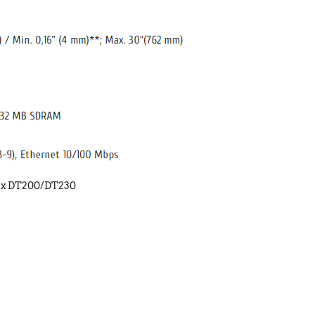
dex DT200/DT230