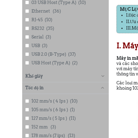
03 USB Host (Type A)
(10)
MỤC LỤC:
Ethernet
(36)
I.Đặc 
RJ-45
(10)
II.Ưu
III.M
RS232
(35)
Serial
(3)
I. Máy
USB
(3)
USB 2.0 (B-Type)
(37)
Máy in mã
USB Host (Type A)
(2)
và các sho
với máy tí
thông tin 
Khổ giấy
Các loại m
Tốc độ in
khoảng 102
102 mm/s ( 4 Ips )
(10)
105 mm/s ( 6 Ips )
(1)
127 mm/s ( 5 Ips )
(11)
152 mm
(3)
178 mm/s (7 ips)
(13)