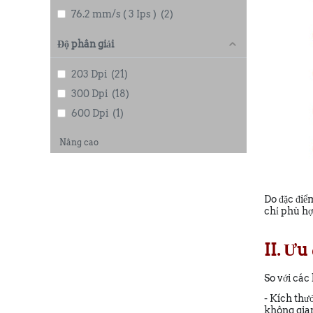
76.2 mm/s ( 3 Ips )
(2)
Độ phân giải
203 Dpi
(21)
300 Dpi
(18)
600 Dpi
(1)
Nâng cao
Do đặc điể
chỉ phù hợ
II. Ư
So với các
- Kích thư
không gian