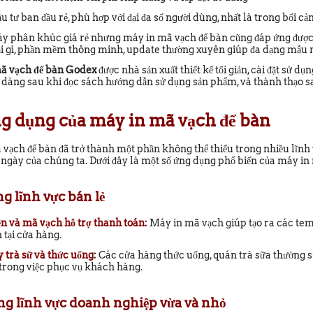
đầu tư ban đầu rẻ, phù hợp với đại đa số người dùng, nhất là trong bối 
áy phân khúc giá rẻ nhưng máy in mã vạch để bàn cũng đáp ứng được
ại gì, phần mềm thông minh, update thường xuyên giúp đa dạng mẫu m
ã vạch để bàn Godex
được nhà sản xuất thiết kế tối giản, cài đặt sử d
 dàng sau khi đọc sách hướng dẫn sử dụng sản phẩm, và thành thạo sau
Ứng dụng của máy in mã vạch để bàn
vạch để bàn đã trở thành một phần không thể thiếu trong nhiều lĩnh
ngày của chúng ta. Dưới đây là một số ứng dụng phổ biến của máy in
ng lĩnh vực bán lẻ
ền và mã vạch hỗ trợ thanh toán:
Máy in mã vạch giúp tạo ra các tem 
 tại cửa hàng.
 trà sữ và thức uống
:
Các cửa hàng thức uống, quán trà sữa thường s
trong việc phục vụ khách hàng.
ong lĩnh vực doanh nghiệp vừa và nhỏ