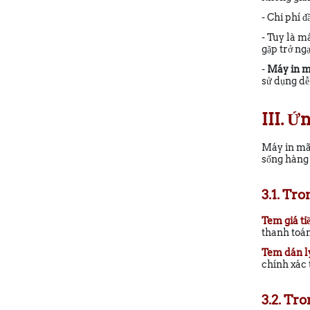
- Chi phí 
- Tuy là m
gặp trở ng
-
Máy in m
sử dụng dễ
III. 
Máy in mã 
sống hàng 
3.1. Tro
Tem giá ti
thanh toán
Tem dán ly
chính xác 
3.2. Tr