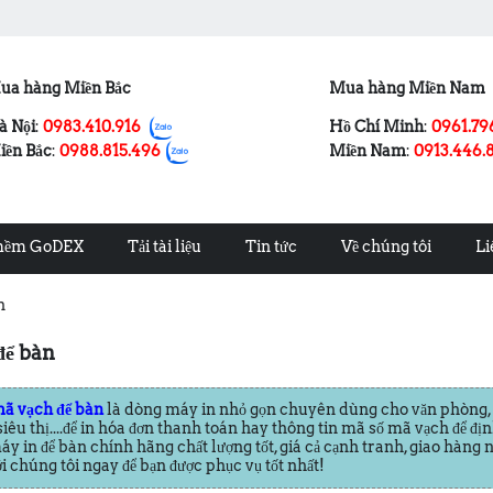
ua hàng Miền Bắc
Mua hàng Miền Nam
à Nội
:
0983.410.916
Hồ Chí Minh
:
0961.79
iền Bắc
:
0988.815.496
Miền Nam
:
0913.446.
mềm GoDEX
Tải tài liệu
Tin tức
Về chúng tôi
Li
n
để bàn
ã vạch để bàn
là dòng máy in nhỏ gọn chuyên dùng cho văn phòng, c
 siêu thị....để in hóa đơn thanh toán hay thông tin mã số mã vạch để 
y in để bàn chính hãng chất lượng tốt, giá cả cạnh tranh, giao hàng n
ới chúng tôi ngay để bạn được phục vụ tốt nhất!