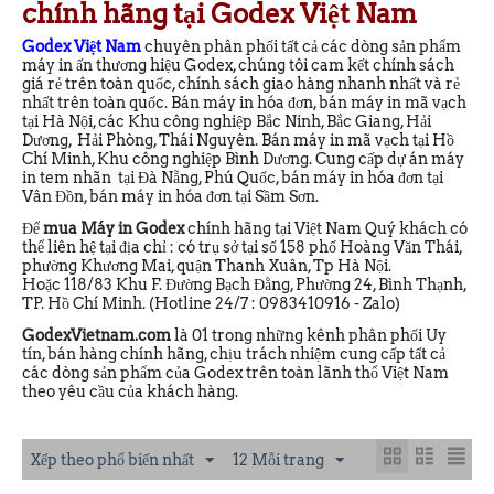
chính hãng tại Godex Việt Nam
Godex Việt Nam
chuyên phân phối tất cả các dòng sản phẩm
máy in ấn thương hiệu Godex, chúng tôi cam kết chính sách
giá rẻ trên toàn quốc, chính sách giao hàng nhanh nhất và rẻ
nhất trên toàn quốc. Bán máy in hóa đơn, bán máy in mã vạch
tại Hà Nội, các Khu công nghiệp Bắc Ninh, Bắc Giang, Hải
Dương, Hải Phòng, Thái Nguyên. Bán máy in mã vạch tại Hồ
Chí Minh, Khu công nghiệp Bình Dương. Cung cấp dự án máy
in tem nhãn tại Đà Nẵng, Phú Quốc, bán máy in hóa đơn tại
Vân Đồn, bán máy in hóa đơn tại Sầm Sơn.
Để
mua Máy in Godex
chính hãng tại Việt Nam Quý khách có
thể liên hệ tại địa chỉ : có trụ sở tại số 158 phố Hoàng Văn Thái,
phường Khương Mai, quận Thanh Xuân, Tp Hà Nội.
Hoặc 118/83 Khu F. Đường Bạch Đằng, Phường 24, Bình Thạnh,
TP. Hồ Chí Minh. (Hotline 24/7 : 0983410916 - Zalo)
GodexVietnam.com
là 01 trong những kênh phân phối Uy
tín, bán hàng chính hãng, chịu trách nhiệm cung cấp tất cả
các dòng sản phẩm của Godex trên toàn lãnh thổ Việt Nam
theo yêu cầu của khách hàng.
Xếp theo phổ biến nhất
12 Mỗi trang