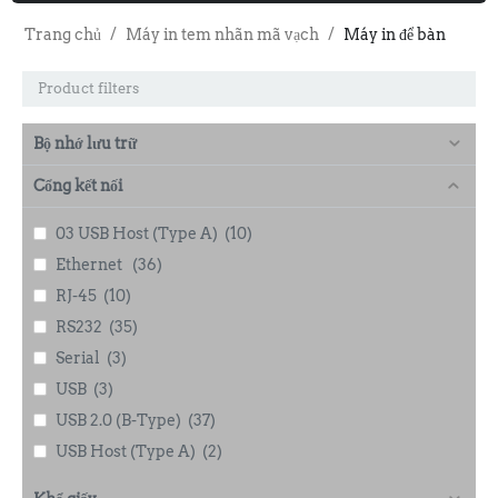
Trang chủ
/
Máy in tem nhãn mã vạch
/
Máy in để bàn
Product filters
Bộ nhớ lưu trữ
Cổng kết nối
03 USB Host (Type A)
(10)
Ethernet
(36)
RJ-45
(10)
RS232
(35)
Serial
(3)
USB
(3)
USB 2.0 (B-Type)
(37)
USB Host (Type A)
(2)