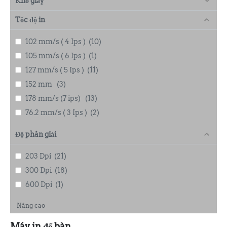
Khổ giấy
Tốc độ in
102 mm/s ( 4 Ips )
(10)
105 mm/s ( 6 Ips )
(1)
127 mm/s ( 5 Ips )
(11)
152 mm
(3)
178 mm/s (7 ips)
(13)
76.2 mm/s ( 3 Ips )
(2)
Độ phân giải
203 Dpi
(21)
300 Dpi
(18)
600 Dpi
(1)
Nâng cao
Máy in để bàn