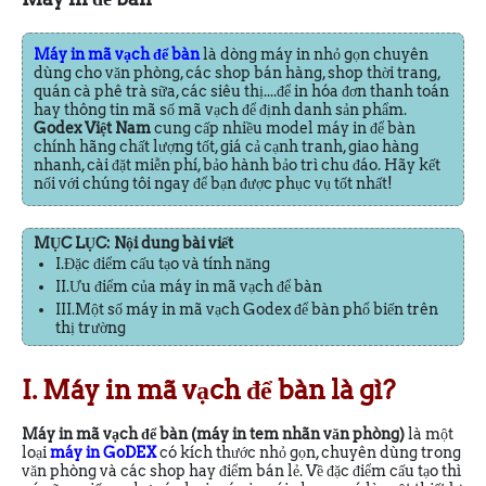
Máy in mã vạch để bàn
là dòng máy in nhỏ gọn chuyên
dùng cho văn phòng, các shop bán hàng, shop thời trang,
quán cà phê trà sữa, các siêu thị....để in hóa đơn thanh toán
hay thông tin mã số mã vạch để định danh sản phẩm.
Godex Việt Nam
cung cấp nhiều model máy in để bàn
chính hãng chất lượng tốt, giá cả cạnh tranh, giao hàng
nhanh, cài đặt miễn phí, bảo hành bảo trì chu đáo. Hãy kết
nối với chúng tôi ngay để bạn được phục vụ tốt nhất!
MỤC LỤC: Nội dung bài viết
I.Đặc điểm cấu tạo và tính năng
II.Ưu điểm của máy in mã vạch để bàn
III.Một số máy in mã vạch Godex để bàn phổ biến trên
thị trường
I. Máy in mã vạch để bàn là gì?
Máy in mã vạch để bàn (
máy in tem nhãn văn phòng)
là một
loại
máy in G
oDEX
có kích thước nhỏ gọn, chuyên dùng trong
văn phòng và các shop hay điểm bán lẻ. Về đặc điểm cấu tạo thì