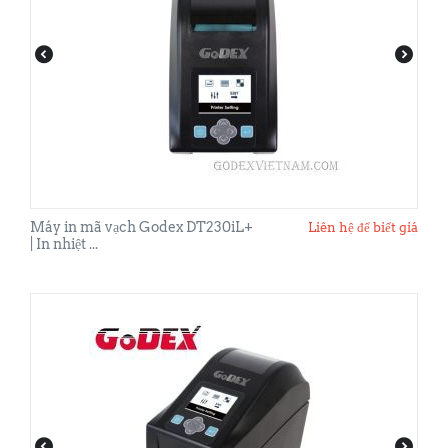
Máy in mã vạch Godex DT230iL+
Liên hệ để biết giá
| In nhiệt ...