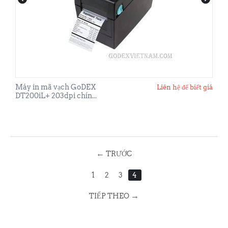
Máy in mã vạch GoDEX
Liên hệ để biết giá
DT200iL+ 203dpi chín...
←
TRƯỚC
1
2
3
4
→
TIẾP THEO