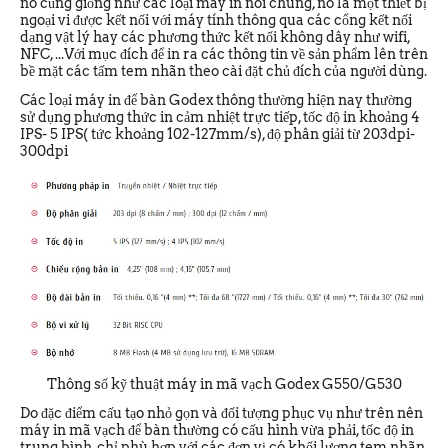
nó cũng giống như các loại máy in nói chung, nó là một thiết bị
ngoại vi được kết nối với máy tính thông qua các cổng kết nối
dạng vật lý hay các phương thức kết nối không dây như wifi,
NFC, ...Với mục đích để in ra các thông tin về sản phẩm lên trên
bề mặt các tấm tem nhãn theo cài đặt chủ đích của người dùng.
Các loại máy in để bàn Godex thông thường hiện nay thường
sử dụng phương thức in cảm nhiệt trực tiếp, tốc độ in khoảng 4
IPS- 5 IPS( tức khoảng 102-127mm/s), độ phân giải từ 203dpi-
300dpi
Thông số kỹ thuật máy in mã vạch Godex G550/G530
Do đặc điểm cấu tạo nhỏ gọn và đối tượng phục vụ như trên nên
máy in mã vạch để bàn thường có cấu hình vừa phải, tốc độ in
trung bình, chỉ phù hợp với các đơn vị có khối lượng tem nhãn