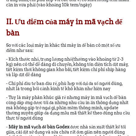
cần in vừa phải (vào khoảng 10k tem/ngày)
II. Ưu điểm của máy in mã vạch để
bàn
So với các loại máy in khác thì máy in để bàn có một số ưu
điểm như sau:
- Kích thước nhỏ, trọng lượng nhỏ(thường vào khoảng từ 2-3
kg) nên có thể dễ dàng di chuyển, không tốn diện tích đặt máy,
tiết kiệm thời không gian kho bãi, tiết kiệm chi phí ship hàng
và lắp đặt dễ dàng
- Chi phí đầu tư ban đầu rẻ, phù hợp với đại đa số người dùng,
nhất là trong bối cảnh kinh tế khó khăn như hiện nay
- Tuy là máy phân khúc giá rẻ nhưng máy in mã vạch để bàn
cũng đáp ứng được tối đa những nhu cầu in ấn thông dụng nhất
mà không gặp trở ngại gì, phần mềm thông minh, update
thường xuyên giúp đa dạng mẫu mã thiết kế theo đúng nhu cầu
thực tế người dùng
-
Máy in mã vạch để bàn Godex
được nhà sản xuất thiết kế tối
giản, cài đặt sử dụng và sửa chữa rất đơn giản nên người dùng