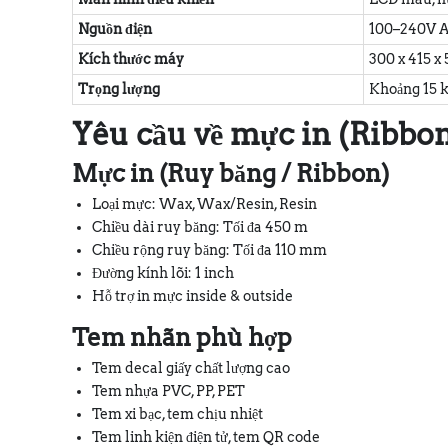
Nguồn điện
100–240V A
Kích thước máy
300 x 415 x
Trọng lượng
Khoảng 15 
Yêu cầu về mực in (Ribbo
Mực in (Ruy băng / Ribbon)
Loại mực: Wax, Wax/Resin, Resin
Chiều dài ruy băng: Tối đa 450 m
Chiều rộng ruy băng: Tối đa 110 mm
Đường kính lõi: 1 inch
Hỗ trợ in mực inside & outside
Tem nhãn phù hợp
Tem decal giấy chất lượng cao
Tem nhựa PVC, PP, PET
Tem xi bạc, tem chịu nhiệt
Tem linh kiện điện tử, tem QR code