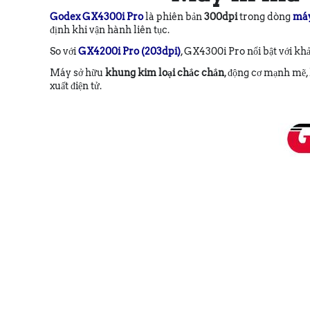
Godex GX4300i Pro
là phiên bản
300dpi
trong dòng
máy
định khi vận hành liên tục.
So với
GX4200i Pro (203dpi)
, GX4300i Pro nổi bật với kh
Máy sở hữu
khung kim loại chắc chắn
, động cơ mạnh mẽ, 
xuất điện tử.