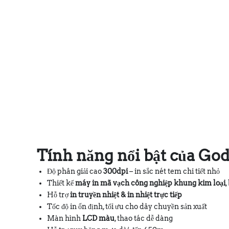
Tính năng nổi bật của Go
Độ phân giải cao
300dpi
– in sắc nét tem chi tiết nhỏ
Thiết kế
máy in mã vạch công nghiệp khung kim loại
,
Hỗ trợ
in truyền nhiệt & in nhiệt trực tiếp
Tốc độ in ổn định, tối ưu cho dây chuyền sản xuất
Màn hình
LCD màu
, thao tác dễ dàng