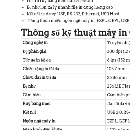
Hỗ trợ ruy băng mực dài đến 450m
Bộ nhớ lớn, xử lý nhanh file in dung lượng cao
Kết nối đa dạng: USB, RS-232, Ethernet, USB Host
Tương thích nhiều ngôn ngữ máy in: EZPL, GEPL, GZP
Thông số kỹ thuật máy i
Công nghệ in
Truyền nhiệ
Độ phân giải
300 dpi (1
Tốc độ in tối đa
6 ips (152 
Chiều rộng in tối đa
105.7 mm
Chiều dài in tối đa
2.286 mm
Bộ nhớ
256MB Fla
Cảm biến
Cảm biến ph
Ruy băng mực
Dài tối đa 4
Kết nối
USB 2.0, RS
Ngôn ngữ máy in
EZPL, GEPL
Màn hình điều khiển
LCD màu, nú