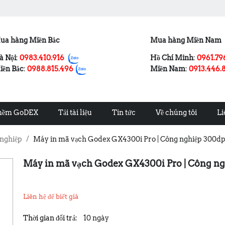
ua hàng Miền Bắc
Mua hàng Miền Nam
à Nội
:
0983.410.916
Hồ Chí Minh
:
0961.79
iền Bắc
:
0988.815.496
Miền Nam
:
0913.446.
mềm GoDEX
Tải tài liệu
Tin tức
Về chúng tôi
Li
 nghiệp
/
Máy in mã vạch Godex GX4300i Pro | Công nghiệp 300dpi
Máy in mã vạch Godex GX4300i Pro | Công ng
Liên hệ để biết giá
Thời gian đổi trả:
10 ngày