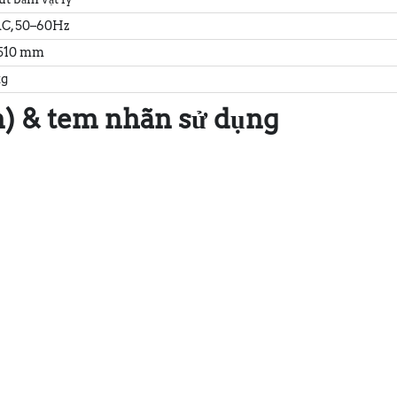
C, 50–60Hz
 510 mm
kg
n) & tem nhãn sử dụng