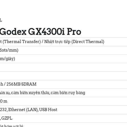
L
n Godex GX4300i Pro
t (Thermal Transfer) / Nhiệt trực tiếp (Direct Thermal)
2 dots/mm)
mm/giây)
sh / 256MB SDRAM
ản xạ, cảm biến xuyên thấu, cảm biến ruy băng
50 m
-232, Ethernet (LAN), USB Host
, GZPL
t bấm vật lý