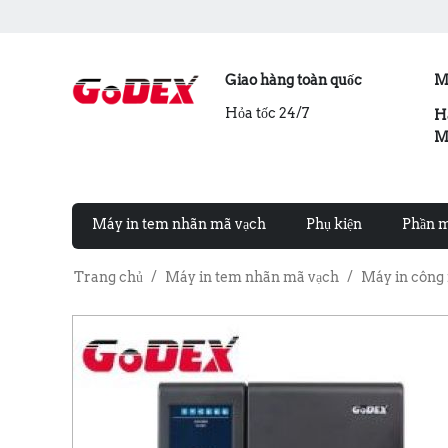
Giao hàng toàn quốc
M
Hỏa tốc 24/7
H
M
Máy in tem nhãn mã vạch
Phụ kiện
Phần 
Trang chủ
/
Máy in tem nhãn mã vạch
/
Máy in công