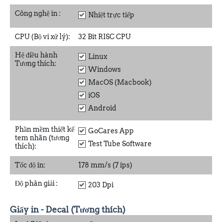
Công nghệ in
:
Nhiệt trực tiếp
CPU (Bộ vi xử lý):
32 Bit RISC CPU
Hệ điều hành
Linux
Tương thích:
Windows
MacOS (Macbook)
iOS
Android
Phần mềm thiết kế
GoCares App
tem nhãn (tương
Test Tube Software
thích):
Tốc độ in:
178 mm/s (7 ips)
Độ phân giải
:
203 Dpi
Giấy in - Decal (Tương thích)