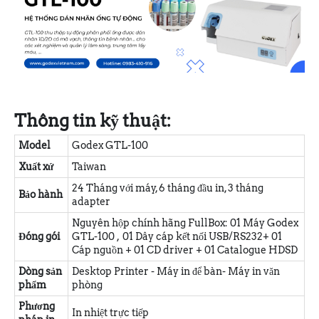
Thông tin kỹ thuật:
Model
Godex GTL-100
Xuất xứ
Taiwan
24 Tháng với máy, 6 tháng đầu in, 3 tháng
Bảo hành
adapter
Nguyên hộp chính hãng FullBox: 01 Máy Godex
Đóng gói
GTL-100
, 01 Dây cáp kết nối USB/RS232+ 01
Cáp nguồn + 01 CD driver + 01 Catalogue HDSD
Dòng sản
Desktop Printer - Máy in để bàn- Máy in văn
phẩm
phòng
Phương
In nhiệt trực tiếp