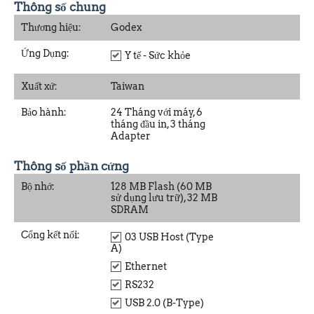
Thông số chung
Thương hiệu:
Godex
Ứng Dụng:
Y tế - Sức khỏe
Xuất xứ:
Taiwan
Bảo hành:
24 Tháng với máy, 6
tháng đầu in, 3 tháng
Adapter
Thông số phần cứng
Bộ nhớ:
128 MB Flash (60 MB
sử dụng lưu trữ), 32 MB
SDRAM
Cổng kết nối:
03 USB Host (Type
A)
Ethernet
RS232
USB 2.0 (B-Type)