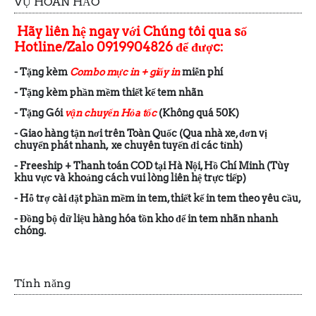
VỤ HOÀN HẢO
Hãy liên hệ ngay với Chúng tôi qua số
Hotline/Zalo 0919904826 để được:
- Tặng kèm
Combo mực in + giấy in
miễn phí
- Tặng kèm phần mềm thiết kế tem nhãn
- Tặng Gói
vận chuyển Hỏa tốc
(Không quá 50K)
- Giao hàng tận nơi trên Toàn Quốc (Qua nhà xe, đơn vị
chuyển phát nhanh, xe chuyên tuyến đi các tỉnh)
- Freeship + Thanh toán COD tại Hà Nội, Hồ Chí Minh (Tùy
khu vực và khoảng cách vui lòng liên hệ trực tiếp)
- Hỗ trợ cài đặt phần mềm in tem, thiết kế in tem theo yêu cầu,
- Đồng bộ dữ liệu hàng hóa tồn kho để in tem nhãn nhanh
chóng.
Tính năng