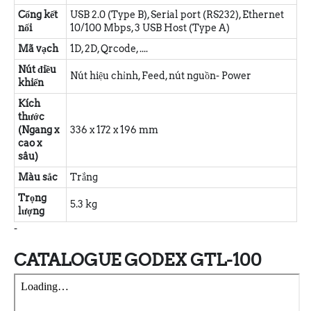
Cổng kết
USB 2.0 (Type B), Serial port (RS232), Ethernet
nối
10/100 Mbps, 3 USB Host (Type A)
Mã vạch
1D, 2D, Qrcode, ....
Nút điều
Nút hiệu chỉnh, Feed, nút nguồn- Power
khiển
Kích
thước
(Ngang x
336 x 172 x 196 mm
cao x
sâu)
Màu sắc
Trắng
Trọng
5.3 kg
lượng
-
CATALOGUE GODEX GTL-100