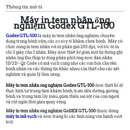
Thông tin mô tả
Máy in tem nhãn ống
nghiệm Godex GTL-100
Godex GTL-100
là
máy in tem nhãn ông nghiệm
chuyên
dụng trong bệnh viện, các cơ sở y tế khám chữa bệnh. Máy có
chức năng in tem nhãn với độ phân giải 203 dpi, với tốc độ in
chỉ 3 giây cho 1 nhãn. Máy được thiết kế gồm một hệ thống ghi
nhãn ống thu thập tự động phân phối ống được dán nhãn
1D/2D - Qr Code có mã vạch cũng như các văn bản cho tên
bệnh nhân và các thông tin khác nhau cần thiết cho các xét
nghiệm và quản lý lâm sàng.
Máy in tem nhãn ống nghiệm Godex GTL-100
được thiết kế để
thực hiện tại trung tâm khám bệnh, trạm điều dưỡng, giường
bệnh và trung tâm lấy máu, giảm thiểu sai sót của con người
và rút ngắn thời gian quay vòng
Máy in tem nhãn ống nghiệm GoDEX GTL-100
thuộc dòng
máy in mã vạch
và được trang bị các tính năng vận hành vượt
trội: