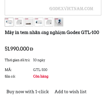
Máy in tem nhãn ống nghiệm Godex GTL-100
51.990.000
Đ
Thời gian đổi trả:
10 ngày
MÃ:
GTL-100
Sẵn có:
Còn hàng
Buy now with 1-click
Add to wish list