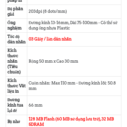
pháp in
Độ phân
203dpi (8 dots/mm)
giải
Ống
Đường kính 13-16mm, Dài 75-100mm - Có thể sử
nghiệm
dụng ống nhựa Plastic
Tốc độ
03 Giấy / lần dán nhãn
dán nhãn
Kích
thước
nhãn
Rộng 50 mm x Cao 30 mm
(Tiêu
chuẩn)
Kích
Cuộn nhãn: Max 110 mm - Đường kính lõi: 50.8
thước Vât
mm
liệu in
Đường
kính tua
66 mm
lại đế
128 MB Flash (60 MB sử dụng lưu trữ), 32 MB
Bộ nhớ
SDRAM